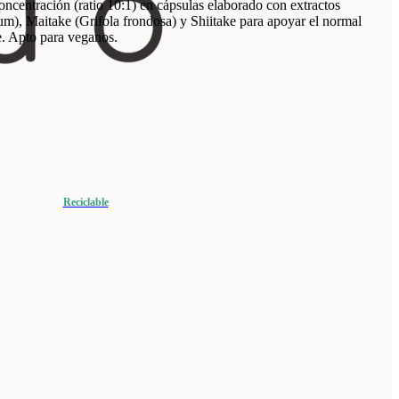
ncentración (ratio 10:1) en cápsulas elaborado con extractos
m), Maitake (Grifola frondosa) y Shiitake para apoyar el normal
. Apto para veganos.
Reciclable