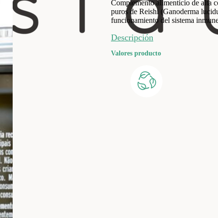
Complemento alimenticio de alta co
puros de Reishi (Ganoderma lucidu
funcionamiento del sistema inmune
Descripción
Valores producto