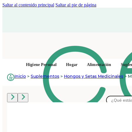
Saltar al contenido principal
Saltar al pie de página
Higiene Personal
Hogar
Alimentación
Suple
Inicio
>
Suplementos
>
Hongos y Setas Medicinales
>
M
Buscar