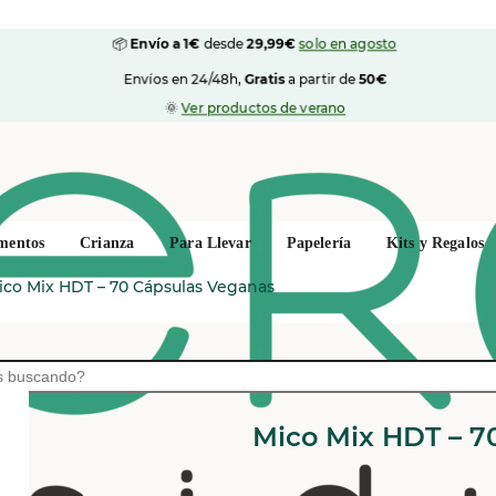
📦
Envío a 1€
desde
29,99€
solo en agosto
Envíos en 24/48h,
Gratis
a partir de
50€
🌞
Ver productos de verano
mentos
Crianza
Para Llevar
Papelería
Kits y Regalos
ico Mix HDT – 70 Cápsulas Veganas
HIFAS DA TERRA
Mico Mix HDT – 7