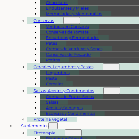
Chocolates
Endulzantes y Mieles
Mermeladas y Mantequillas
Conservas
Verduras en Conserva
Conservas de Tomate
Encurtidos y Fermentados
Patés
Cremas de Verduras y Sopas
Conservas de Pescado
Potitos
Cereales, Legumbres y Pastas
Legumbres
Pasta
Cereales
Salsas, Aceites y Condimentos
Cremas de Frutos Secos
Salsas
Aceites y Vinagres
Especias y Condimentos
Proteína Vegetal
Suplementos
Fitoterapia
Plantas en Cápsulas