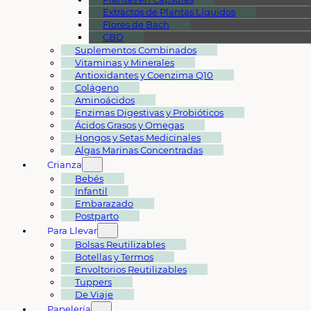
Extractos de Plantas Líquidos
Flores de Bach
CBD
Suplementos Combinados
Vitaminas y Minerales
Antioxidantes y Coenzima Q10
Colágeno
Aminoácidos
Enzimas Digestivas y Probióticos
Ácidos Grasos y Omegas
Hongos y Setas Medicinales
Algas Marinas Concentradas
Crianza
Bebés
Infantil
Embarazado
Postparto
Para Llevar
Bolsas Reutilizables
Botellas y Termos
Envoltorios Reutilizables
Tuppers
De Viaje
Papelería