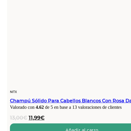
NITX
Champú Sólido Para Cabellos Blancos Con Rosa 
Valorado con
4.62
de 5 en base a
13
valoraciones de clientes
El
El
13,00
€
11,99
€
precio
precio
original
actual
Añadir al carro