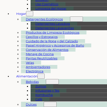
Uso Cosmético
Limpieza del Hogar
Hogar
Detergentes Ecológicos
Detergentes Lavadora
Detergentes Lavavajillas
Productos de Limpieza Ecológicos
Cepillos y Estropajos
Cuidado de la Ropa y del Calzado
Papel Higiénico y Accesorios de Baño
Conservación de Alimentos
Menaje de Cocina
Pajitas Reutilizables
Velas
Ambientadores
Electrónica
Alimentación
Bebidas
Zumos
Infusiones y Tés
Kombucha
Café
Dulces