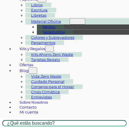
Libros
Escritura
Libretas
Material Oficina
Reglas
Sacapuntas
Colores y Subrayadores
Pegamentos
Kits y Regalos
Kits Ahorro Zero Waste
Tarjetas Regalo
Ofertas
Blog
Vida Zero Waste
Cuidado Personal
Consejos para el Hogar
Crisis Climática
Entrevistas
Sobre Nosotros
Contacto
Mi cuenta
Buscar