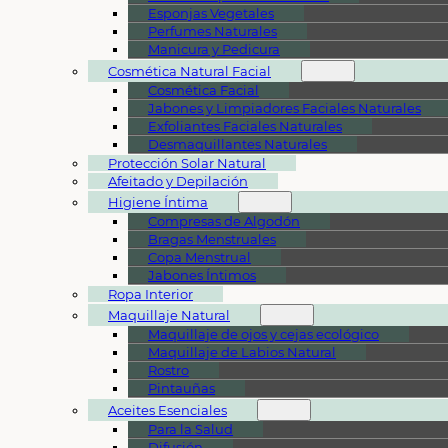
Esponjas Vegetales
Perfumes Naturales
Manicura y Pedicura
Cosmética Natural Facial
Cosmética Facial
Jabones y Limpiadores Faciales Naturales
Exfoliantes Faciales Naturales
Desmaquillantes Naturales
Protección Solar Natural
Afeitado y Depilación
Higiene Íntima
Compresas de Algodón
Bragas Menstruales
Copa Menstrual
Jabones Íntimos
Ropa Interior
Maquillaje Natural
Maquillaje de ojos y cejas ecológico
Maquillaje de Labios Natural
Rostro
Pintauñas
Aceites Esenciales
Para la Salud
Difusión