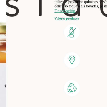
utilizado productos químicos de sín
delicioso toque a tus tostadas, past
Descripción
Valores producto