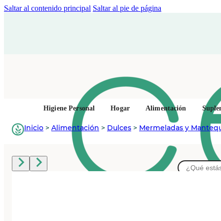
Saltar al contenido principal
Saltar al pie de página
Higiene Personal
Hogar
Alimentación
Suple
Inicio
>
Alimentación
>
Dulces
>
Mermeladas y Mantequi
Buscar