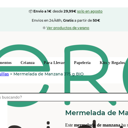
📦
Envío a 1€
desde
29,99€
solo en agosto
Envíos en 24/48h,
Gratis
a partir de
50€
🌞
Ver productos de verano
mentos
Crianza
Para Llevar
Papelería
Kits y Regalos
llas
>
Mermelada de Manzana 375 g BIO
CAL VALLS
Mermelada de Ma
Este
mermelada de manzana
ha s