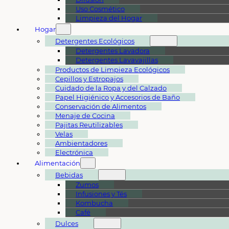
Uso Cosmético
Limpieza del Hogar
Hogar
Detergentes Ecológicos
Detergentes Lavadora
Detergentes Lavavajillas
Productos de Limpieza Ecológicos
Cepillos y Estropajos
Cuidado de la Ropa y del Calzado
Papel Higiénico y Accesorios de Baño
Conservación de Alimentos
Menaje de Cocina
Pajitas Reutilizables
Velas
Ambientadores
Electrónica
Alimentación
Bebidas
Zumos
Infusiones y Tés
Kombucha
Café
Dulces