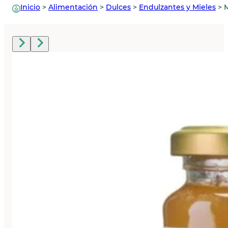
Inicio
>
Alimentación
>
Dulces
>
Endulzantes y Mieles
>
M