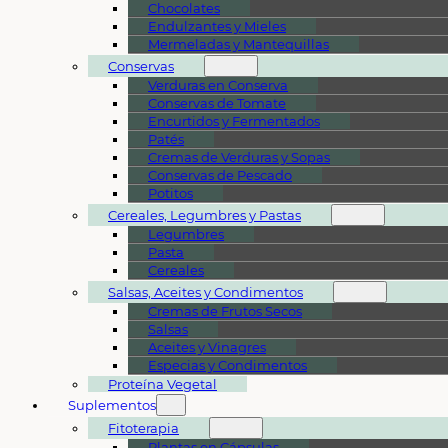
Chocolates
Endulzantes y Mieles
Mermeladas y Mantequillas
Conservas
Verduras en Conserva
Conservas de Tomate
Encurtidos y Fermentados
Patés
Cremas de Verduras y Sopas
Conservas de Pescado
Potitos
Cereales, Legumbres y Pastas
Legumbres
Pasta
Cereales
Salsas, Aceites y Condimentos
Cremas de Frutos Secos
Salsas
Aceites y Vinagres
Especias y Condimentos
Proteína Vegetal
Suplementos
Fitoterapia
Plantas en Cápsulas