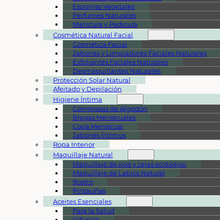
Esponjas Vegetales
Perfumes Naturales
Manicura y Pedicura
Cosmética Natural Facial
Cosmética Facial
Jabones y Limpiadores Faciales Naturales
Exfoliantes Faciales Naturales
Desmaquillantes Naturales
Protección Solar Natural
Afeitado y Depilación
Higiene Íntima
Compresas de Algodón
Bragas Menstruales
Copa Menstrual
Jabones Íntimos
Ropa Interior
Maquillaje Natural
Maquillaje de ojos y cejas ecológico
Maquillaje de Labios Natural
Rostro
Pintauñas
Aceites Esenciales
Para la Salud
Difusión