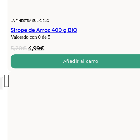
LA FINESTRA SUL CIELO
Sirope de Arroz 400 g BIO
Valorado con
0
de 5
El
El
5,20
€
4,99
€
precio
precio
original
actual
Añadir al carro
era:
es:
5,20€.
4,99€.