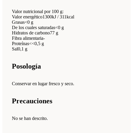
Valor nutricional por 100 g:
Valor energético1300kJ / 311kcal
Grasas<0 g
De los cuales saturadas<0 g
Hidratos de carbono77 g
Fibra alimentaria-
Proteínas<<0,5 g
Sal0,1 g
Posología
Conservar en lugar fresco y seco.
Precauciones
No se han descrito.