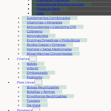
Extractos de Plantas Líquidos
Flores de Bach
CBD
Suplementos Combinados
Vitaminas y Minerales
Antioxidantes y Coenzima Q10
Colágeno
Aminoácidos
Enzimas Digestivas y Probióticos
Ácidos Grasos y Omegas
Hongos y Setas Medicinales
Algas Marinas Concentradas
Crianza
Bebés
Infantil
Embarazado
Postparto
Para Llevar
Bolsas Reutilizables
Botellas y Termos
Envoltorios Reutilizables
Tuppers
De Viaje
Papelería