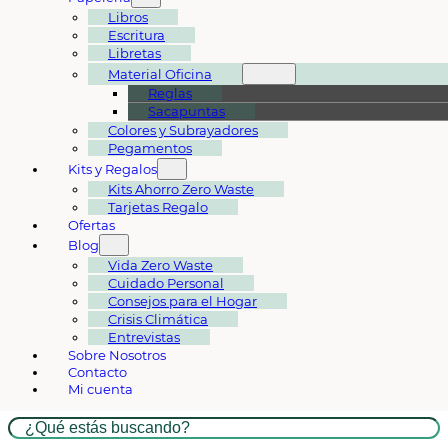
Libros
Escritura
Libretas
Material Oficina
Reglas
Sacapuntas
Colores y Subrayadores
Pegamentos
Kits y Regalos
Kits Ahorro Zero Waste
Tarjetas Regalo
Ofertas
Blog
Vida Zero Waste
Cuidado Personal
Consejos para el Hogar
Crisis Climática
Entrevistas
Sobre Nosotros
Contacto
Mi cuenta
Buscar