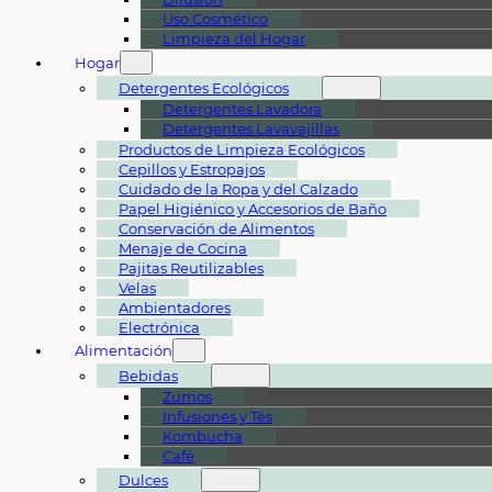
Uso Cosmético
Limpieza del Hogar
Hogar
Detergentes Ecológicos
Detergentes Lavadora
Detergentes Lavavajillas
Productos de Limpieza Ecológicos
Cepillos y Estropajos
Cuidado de la Ropa y del Calzado
Papel Higiénico y Accesorios de Baño
Conservación de Alimentos
Menaje de Cocina
Pajitas Reutilizables
Velas
Ambientadores
Electrónica
Alimentación
Bebidas
Zumos
Infusiones y Tés
Kombucha
Café
Dulces