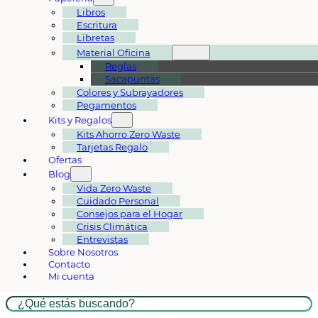
Libros
Escritura
Libretas
Material Oficina
Reglas
Sacapuntas
Colores y Subrayadores
Pegamentos
Kits y Regalos
Kits Ahorro Zero Waste
Tarjetas Regalo
Ofertas
Blog
Vida Zero Waste
Cuidado Personal
Consejos para el Hogar
Crisis Climática
Entrevistas
Sobre Nosotros
Contacto
Mi cuenta
Buscar