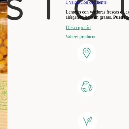
1
valoración de cliente
Lentejas con verduras frescas de agr
alérgenos, bajo en grasas.
Puede c
Descripción
Valores producto