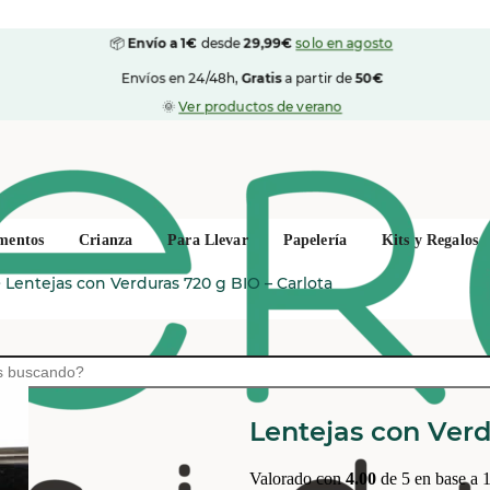
📦
Envío a 1€
desde
29,99€
solo en agosto
Envíos en 24/48h,
Gratis
a partir de
50€
🌞
Ver productos de verano
mentos
Crianza
Para Llevar
Papelería
Kits y Regalos
>
Lentejas con Verduras 720 g BIO – Carlota
CARLOTA ORGANIC
Lentejas con Verd
Valorado con
4.00
de 5 en base a