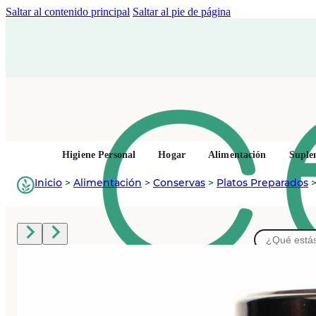
Saltar al contenido principal
Saltar al pie de página
Higiene Personal
Hogar
Alimentación
Suple
Inicio
>
Alimentación
>
Conservas
>
Platos Preparados
Buscar