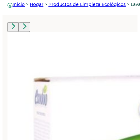
Inicio
>
Hogar
>
Productos de Limpieza Ecológicos
>
Lava