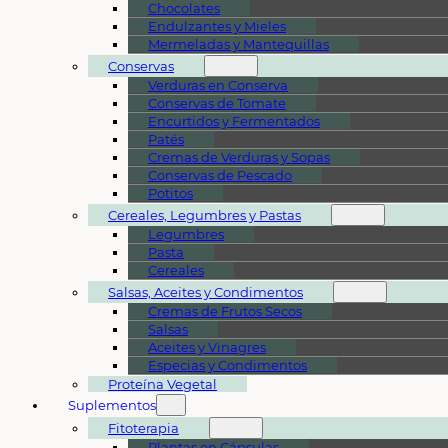
Chocolates
Endulzantes y Mieles
Mermeladas y Mantequillas
Conservas
Verduras en Conserva
Conservas de Tomate
Encurtidos y Fermentados
Patés
Cremas de Verduras y Sopas
Conservas de Pescado
Potitos
Cereales, Legumbres y Pastas
Legumbres
Pasta
Cereales
Salsas, Aceites y Condimentos
Cremas de Frutos Secos
Salsas
Aceites y Vinagres
Especias y Condimentos
Proteína Vegetal
Suplementos
Fitoterapia
Plantas en Cápsulas