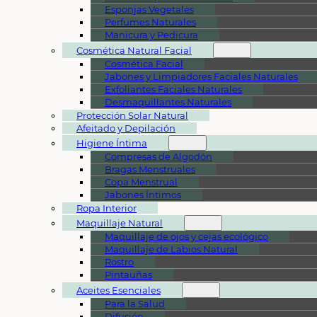
Esponjas Vegetales
Perfumes Naturales
Manicura y Pedicura
Cosmética Natural Facial
Cosmética Facial
Jabones y Limpiadores Faciales Naturales
Exfoliantes Faciales Naturales
Desmaquillantes Naturales
Protección Solar Natural
Afeitado y Depilación
Higiene Íntima
Compresas de Algodón
Bragas Menstruales
Copa Menstrual
Jabones Íntimos
Ropa Interior
Maquillaje Natural
Maquillaje de ojos y cejas ecológico
Maquillaje de Labios Natural
Rostro
Pintauñas
Aceites Esenciales
Para la Salud
Difusión