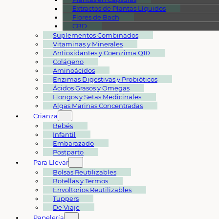
Extractos de Plantas Líquidos
Flores de Bach
CBD
Suplementos Combinados
Vitaminas y Minerales
Antioxidantes y Coenzima Q10
Colágeno
Aminoácidos
Enzimas Digestivas y Probióticos
Ácidos Grasos y Omegas
Hongos y Setas Medicinales
Algas Marinas Concentradas
Crianza
Bebés
Infantil
Embarazado
Postparto
Para Llevar
Bolsas Reutilizables
Botellas y Termos
Envoltorios Reutilizables
Tuppers
De Viaje
Papelería