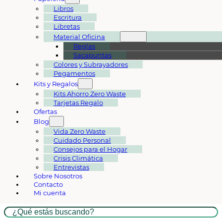
Libros
Escritura
Libretas
Material Oficina
Reglas
Sacapuntas
Colores y Subrayadores
Pegamentos
Kits y Regalos
Kits Ahorro Zero Waste
Tarjetas Regalo
Ofertas
Blog
Vida Zero Waste
Cuidado Personal
Consejos para el Hogar
Crisis Climática
Entrevistas
Sobre Nosotros
Contacto
Mi cuenta
Buscar