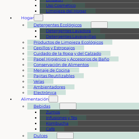
Uso Cosmético
Limpieza del Hogar
Hogar
Detergentes Ecológicos
Detergentes Lavadora
Detergentes Lavavajillas
Productos de Limpieza Ecológicos
Cepillos y Estropajos
Cuidado de la Ropa y del Calzado
Papel Higiénico y Accesorios de Baño
Conservación de Alimentos
Menaje de Cocina
Pajitas Reutilizables
Velas
Ambientadores
Electrónica
Alimentación
Bebidas
Zumos
Infusiones y Tés
Kombucha
Café
Dulces