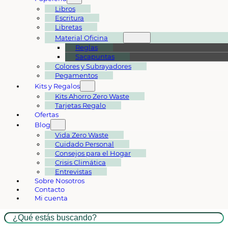
Libros
Escritura
Libretas
Material Oficina
Reglas
Sacapuntas
Colores y Subrayadores
Pegamentos
Kits y Regalos
Kits Ahorro Zero Waste
Tarjetas Regalo
Ofertas
Blog
Vida Zero Waste
Cuidado Personal
Consejos para el Hogar
Crisis Climática
Entrevistas
Sobre Nosotros
Contacto
Mi cuenta
Buscar