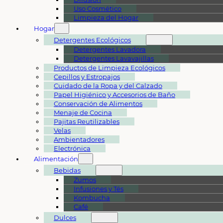
Uso Cosmético
Limpieza del Hogar
Hogar
Detergentes Ecológicos
Detergentes Lavadora
Detergentes Lavavajillas
Productos de Limpieza Ecológicos
Cepillos y Estropajos
Cuidado de la Ropa y del Calzado
Papel Higiénico y Accesorios de Baño
Conservación de Alimentos
Menaje de Cocina
Pajitas Reutilizables
Velas
Ambientadores
Electrónica
Alimentación
Bebidas
Zumos
Infusiones y Tés
Kombucha
Café
Dulces