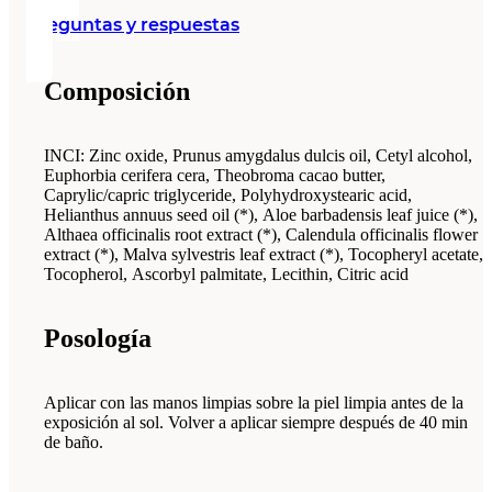
Preguntas y respuestas
Composición
INCI: Zinc oxide, Prunus amygdalus dulcis oil, Cetyl alcohol,
Euphorbia cerifera cera, Theobroma cacao butter,
Caprylic/capric triglyceride, Polyhydroxystearic acid,
Helianthus annuus seed oil (*), Aloe barbadensis leaf juice (*),
Althaea officinalis root extract (*), Calendula officinalis flower
extract (*), Malva sylvestris leaf extract (*), Tocopheryl acetate,
Tocopherol, Ascorbyl palmitate, Lecithin, Citric acid
Posología
Aplicar con las manos limpias sobre la piel limpia antes de la
exposición al sol. Volver a aplicar siempre después de 40 min
de baño.