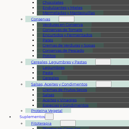
Chocolates
Endulzantes y Mieles
Mermeladas y Mantequillas
Conservas
Verduras en Conserva
Conservas de Tomate
Encurtidos y Fermentados
Patés
Cremas de Verduras y Sopas
Conservas de Pescado
Potitos
Cereales, Legumbres y Pastas
Legumbres
Pasta
Cereales
Salsas, Aceites y Condimentos
Cremas de Frutos Secos
Salsas
Aceites y Vinagres
Especias y Condimentos
Proteína Vegetal
Suplementos
Fitoterapia
Plantas en Cápsulas