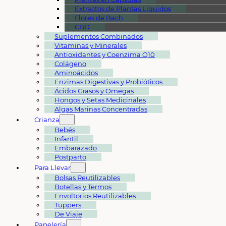
Extractos de Plantas Líquidos
Flores de Bach
CBD
Suplementos Combinados
Vitaminas y Minerales
Antioxidantes y Coenzima Q10
Colágeno
Aminoácidos
Enzimas Digestivas y Probióticos
Ácidos Grasos y Omegas
Hongos y Setas Medicinales
Algas Marinas Concentradas
Crianza
Bebés
Infantil
Embarazado
Postparto
Para Llevar
Bolsas Reutilizables
Botellas y Termos
Envoltorios Reutilizables
Tuppers
De Viaje
Papelería