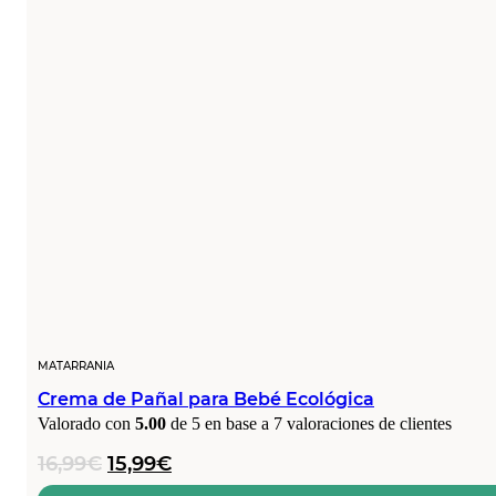
MATARRANIA
Crema de Pañal para Bebé Ecológica
Valorado con
5.00
de 5 en base a
7
valoraciones de clientes
El
El
16,99
€
15,99
€
precio
precio