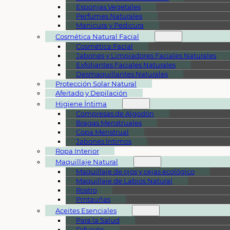
Esponjas Vegetales
Perfumes Naturales
Manicura y Pedicura
Cosmética Natural Facial
Cosmética Facial
Jabones y Limpiadores Faciales Naturales
Exfoliantes Faciales Naturales
Desmaquillantes Naturales
Protección Solar Natural
Afeitado y Depilación
Higiene Íntima
Compresas de Algodón
Bragas Menstruales
Copa Menstrual
Jabones Íntimos
Ropa Interior
Maquillaje Natural
Maquillaje de ojos y cejas ecológico
Maquillaje de Labios Natural
Rostro
Pintauñas
Aceites Esenciales
Para la Salud
Difusión