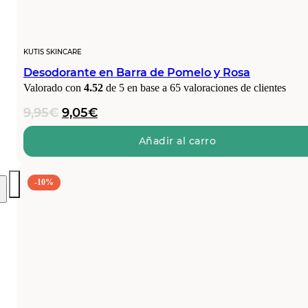
KUTIS SKINCARE
Desodorante en Barra de Pomelo y Rosa
Valorado con
4.52
de 5 en base a
65
valoraciones de clientes
El
El
9,95
€
9,05
€
precio
precio
original
actual
Añadir al carro
era:
es:
9,95€.
9,05€.
-10%