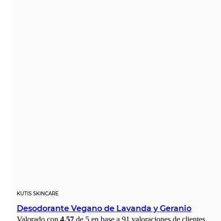
KUTIS SKINCARE
Desodorante Vegano de Lavanda y Geranio
Valorado con
4.57
de 5 en base a
91
valoraciones de clientes