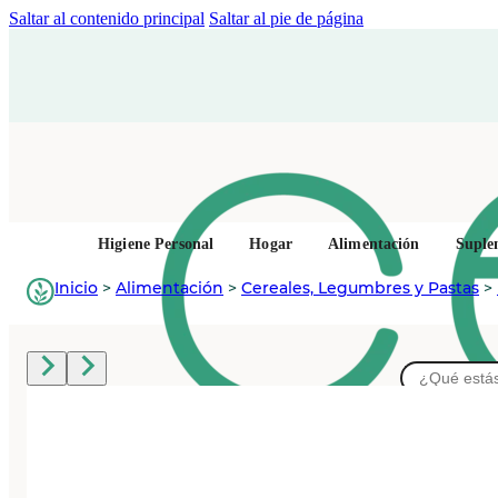
Saltar al contenido principal
Saltar al pie de página
Higiene Personal
Hogar
Alimentación
Suple
Inicio
>
Alimentación
>
Cereales, Legumbres y Pastas
>
Buscar