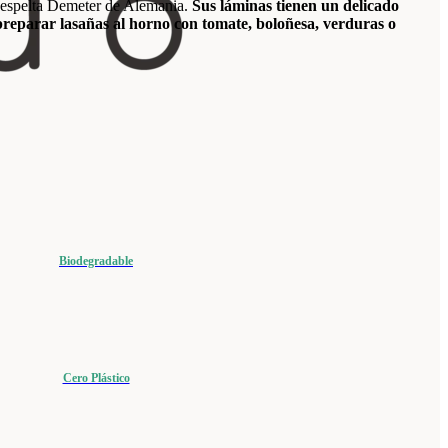
espelta Demeter de Alemania.
Sus láminas tienen un delicado
preparar lasañas al horno con tomate, boloñesa, verduras o
Biodegradable
Cero Plástico