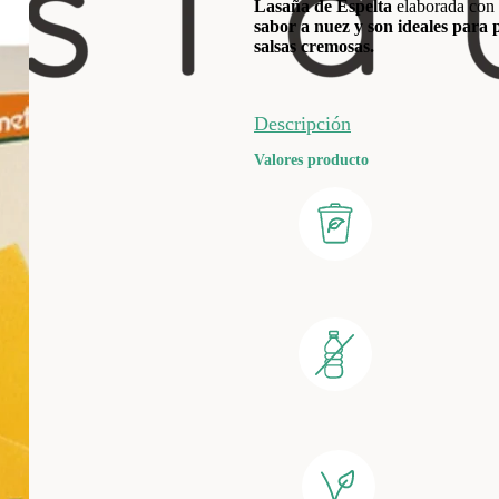
Lasaña de Espelta
elaborada con 
sabor a nuez y son ideales para 
salsas cremosas.
Descripción
Valores producto