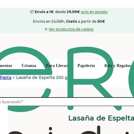
📦
Envío a 1€
desde
29,99€
solo en agosto
Envíos en 24/48h,
Gratis
a partir de
50€
🌞
Ver productos de verano
mentos
Crianza
Para Llevar
Papelería
Kits y Regalos
Pasta
>
Lasaña de Espelta 250 g
NATURATA
Lasaña de Espelt