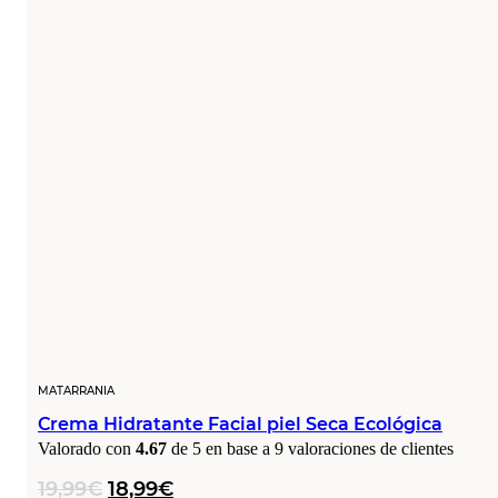
MATARRANIA
Crema Hidratante Facial piel Seca Ecológica
Valorado con
4.67
de 5 en base a
9
valoraciones de clientes
El
El
19,99
€
18,99
€