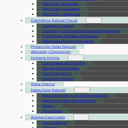
Esponjas Vegetales
Perfumes Naturales
Manicura y Pedicura
Cosmética Natural Facial
Cosmética Facial
Jabones y Limpiadores Faciales Naturales
Exfoliantes Faciales Naturales
Desmaquillantes Naturales
Protección Solar Natural
Afeitado y Depilación
Higiene Íntima
Compresas de Algodón
Bragas Menstruales
Copa Menstrual
Jabones Íntimos
Ropa Interior
Maquillaje Natural
Maquillaje de ojos y cejas ecológico
Maquillaje de Labios Natural
Rostro
Pintauñas
Aceites Esenciales
Para la Salud
Difusión