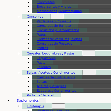
Chocolates
Endulzantes y Mieles
Mermeladas y Mantequillas
Conservas
Verduras en Conserva
Conservas de Tomate
Encurtidos y Fermentados
Patés
Cremas de Verduras y Sopas
Conservas de Pescado
Potitos
Cereales, Legumbres y Pastas
Legumbres
Pasta
Cereales
Salsas, Aceites y Condimentos
Cremas de Frutos Secos
Salsas
Aceites y Vinagres
Especias y Condimentos
Proteína Vegetal
Suplementos
Fitoterapia
Plantas en Cápsulas