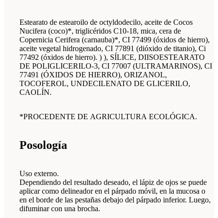
Estearato de estearoilo de octyldodecilo, aceite de Cocos
Nucifera (coco)*, triglicéridos C10-18, mica, cera de
Copernicia Cerifera (carnauba)*, CI 77499 (óxidos de hierro),
aceite vegetal hidrogenado, CI 77891 (dióxido de titanio), Ci
77492 (óxidos de hierro). ) ), SÍLICE, DIISOESTEARATO
DE POLIGLICERILO-3, CI 77007 (ULTRAMARINOS), CI
77491 (ÓXIDOS DE HIERRO), ORIZANOL,
TOCOFEROL, UNDECILENATO DE GLICERILO,
CAOLÍN.
*PROCEDENTE DE AGRICULTURA ECOLÓGICA.
Posología
Uso externo.
Dependiendo del resultado deseado, el lápiz de ojos se puede
aplicar como delineador en el párpado móvil, en la mucosa o
en el borde de las pestañas debajo del párpado inferior. Luego,
difuminar con una brocha.