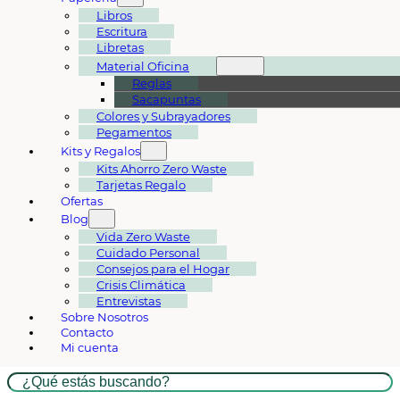
Libros
Escritura
Libretas
Material Oficina
Reglas
Sacapuntas
Colores y Subrayadores
Pegamentos
Kits y Regalos
Kits Ahorro Zero Waste
Tarjetas Regalo
Ofertas
Blog
Vida Zero Waste
Cuidado Personal
Consejos para el Hogar
Crisis Climática
Entrevistas
Sobre Nosotros
Contacto
Mi cuenta
Buscar