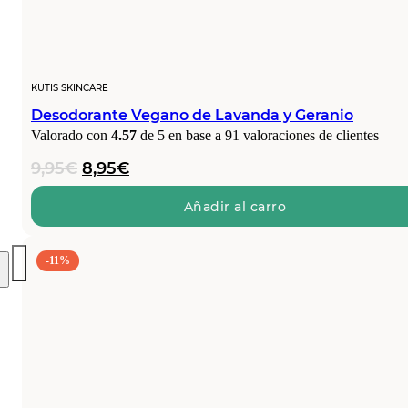
KUTIS SKINCARE
Desodorante Vegano de Lavanda y Geranio
Valorado con
4.57
de 5 en base a
91
valoraciones de clientes
El
El
9,95
€
8,95
€
precio
precio
original
actual
Añadir al carro
era:
es:
9,95€.
8,95€.
-11%