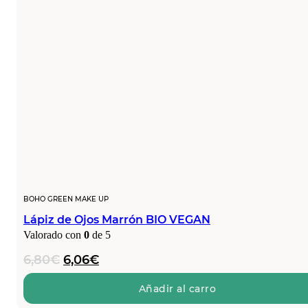
BOHO GREEN MAKE UP
Lápiz de Ojos Marrón BIO VEGAN
Valorado con
0
de 5
El
El
6,80
€
6,06
€
precio
precio
original
actual
Añadir al carro
era:
es: