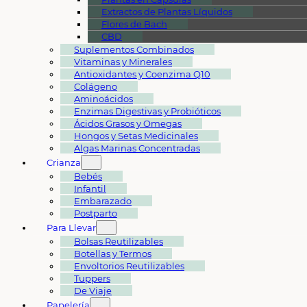
Extractos de Plantas Líquidos
Flores de Bach
CBD
Suplementos Combinados
Vitaminas y Minerales
Antioxidantes y Coenzima Q10
Colágeno
Aminoácidos
Enzimas Digestivas y Probióticos
Ácidos Grasos y Omegas
Hongos y Setas Medicinales
Algas Marinas Concentradas
Crianza
Bebés
Infantil
Embarazado
Postparto
Para Llevar
Bolsas Reutilizables
Botellas y Termos
Envoltorios Reutilizables
Tuppers
De Viaje
Papelería