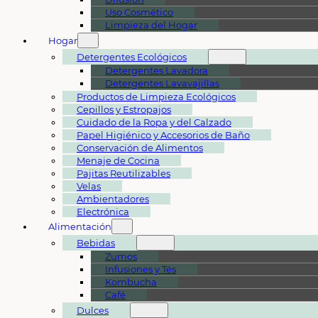
Uso Cosmético
Limpieza del Hogar
Hogar
Detergentes Ecológicos
Detergentes Lavadora
Detergentes Lavavajillas
Productos de Limpieza Ecológicos
Cepillos y Estropajos
Cuidado de la Ropa y del Calzado
Papel Higiénico y Accesorios de Baño
Conservación de Alimentos
Menaje de Cocina
Pajitas Reutilizables
Velas
Ambientadores
Electrónica
Alimentación
Bebidas
Zumos
Infusiones y Tés
Kombucha
Café
Dulces