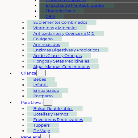
Extractos de Plantas Líquidos
Flores de Bach
CBD
Suplementos Combinados
Vitaminas y Minerales
Antioxidantes y Coenzima Q10
Colágeno
Aminoácidos
Enzimas Digestivas y Probióticos
Ácidos Grasos y Omegas
Hongos y Setas Medicinales
Algas Marinas Concentradas
Crianza
Bebés
Infantil
Embarazado
Postparto
Para Llevar
Bolsas Reutilizables
Botellas y Termos
Envoltorios Reutilizables
Tuppers
De Viaje
Papelería