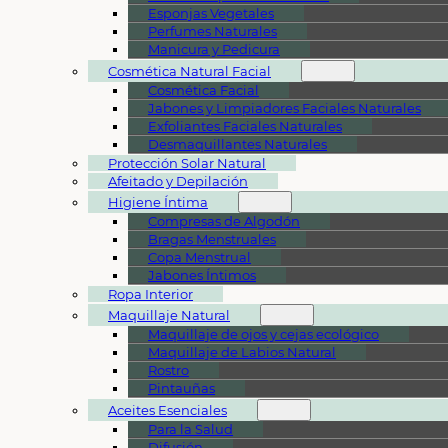
Esponjas Vegetales
Perfumes Naturales
Manicura y Pedicura
Cosmética Natural Facial
Cosmética Facial
Jabones y Limpiadores Faciales Naturales
Exfoliantes Faciales Naturales
Desmaquillantes Naturales
Protección Solar Natural
Afeitado y Depilación
Higiene Íntima
Compresas de Algodón
Bragas Menstruales
Copa Menstrual
Jabones Íntimos
Ropa Interior
Maquillaje Natural
Maquillaje de ojos y cejas ecológico
Maquillaje de Labios Natural
Rostro
Pintauñas
Aceites Esenciales
Para la Salud
Difusión