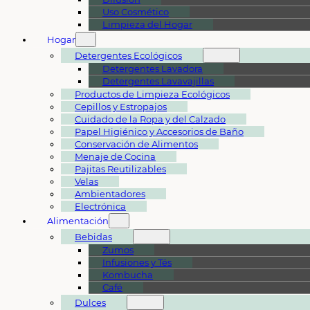
Uso Cosmético
Limpieza del Hogar
Hogar
Detergentes Ecológicos
Detergentes Lavadora
Detergentes Lavavajillas
Productos de Limpieza Ecológicos
Cepillos y Estropajos
Cuidado de la Ropa y del Calzado
Papel Higiénico y Accesorios de Baño
Conservación de Alimentos
Menaje de Cocina
Pajitas Reutilizables
Velas
Ambientadores
Electrónica
Alimentación
Bebidas
Zumos
Infusiones y Tés
Kombucha
Café
Dulces