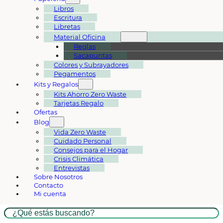
Libros
Escritura
Libretas
Material Oficina
Reglas
Sacapuntas
Colores y Subrayadores
Pegamentos
Kits y Regalos
Kits Ahorro Zero Waste
Tarjetas Regalo
Ofertas
Blog
Vida Zero Waste
Cuidado Personal
Consejos para el Hogar
Crisis Climática
Entrevistas
Sobre Nosotros
Contacto
Mi cuenta
Buscar