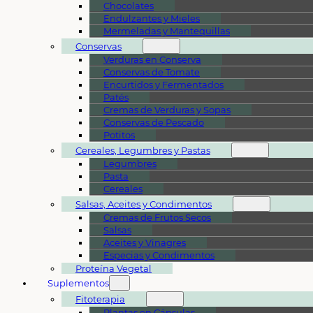
Chocolates
Endulzantes y Mieles
Mermeladas y Mantequillas
Conservas
Verduras en Conserva
Conservas de Tomate
Encurtidos y Fermentados
Patés
Cremas de Verduras y Sopas
Conservas de Pescado
Potitos
Cereales, Legumbres y Pastas
Legumbres
Pasta
Cereales
Salsas, Aceites y Condimentos
Cremas de Frutos Secos
Salsas
Aceites y Vinagres
Especias y Condimentos
Proteína Vegetal
Suplementos
Fitoterapia
Plantas en Cápsulas