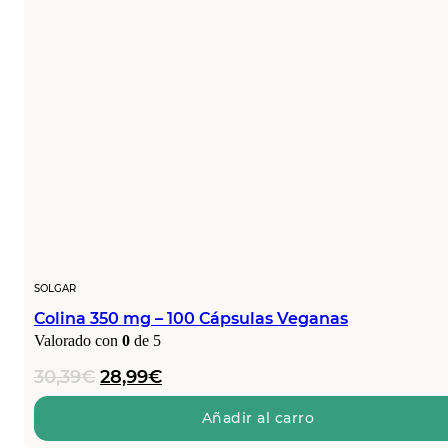
SOLGAR
Colina 350 mg – 100 Cápsulas Veganas
Valorado con
0
de 5
El
El
30,39
€
28,99
€
precio
precio
original
actual
Añadir al carro
era:
es: