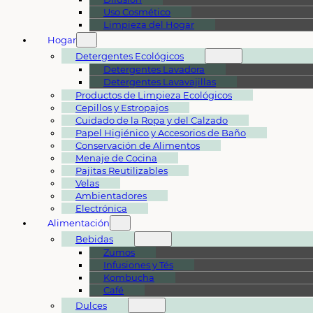
Uso Cosmético
Limpieza del Hogar
Hogar
Detergentes Ecológicos
Detergentes Lavadora
Detergentes Lavavajillas
Productos de Limpieza Ecológicos
Cepillos y Estropajos
Cuidado de la Ropa y del Calzado
Papel Higiénico y Accesorios de Baño
Conservación de Alimentos
Menaje de Cocina
Pajitas Reutilizables
Velas
Ambientadores
Electrónica
Alimentación
Bebidas
Zumos
Infusiones y Tés
Kombucha
Café
Dulces