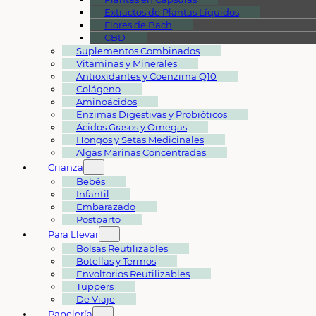
Extractos de Plantas Líquidos
Flores de Bach
CBD
Suplementos Combinados
Vitaminas y Minerales
Antioxidantes y Coenzima Q10
Colágeno
Aminoácidos
Enzimas Digestivas y Probióticos
Ácidos Grasos y Omegas
Hongos y Setas Medicinales
Algas Marinas Concentradas
Crianza
Bebés
Infantil
Embarazado
Postparto
Para Llevar
Bolsas Reutilizables
Botellas y Termos
Envoltorios Reutilizables
Tuppers
De Viaje
Papelería