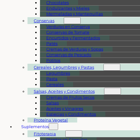
Chocolates
Endulzantes y Mieles
Mermeladas y Mantequillas
Conservas
Verduras en Conserva
Conservas de Tomate
Encurtidos y Fermentados
Patés
Cremas de Verduras y Sopas
Conservas de Pescado
Potitos
Cereales, Legumbres y Pastas
Legumbres
Pasta
Cereales
Salsas, Aceites y Condimentos
Cremas de Frutos Secos
Salsas
Aceites y Vinagres
Especias y Condimentos
Proteína Vegetal
Suplementos
Fitoterapia
Plantas en Cápsulas