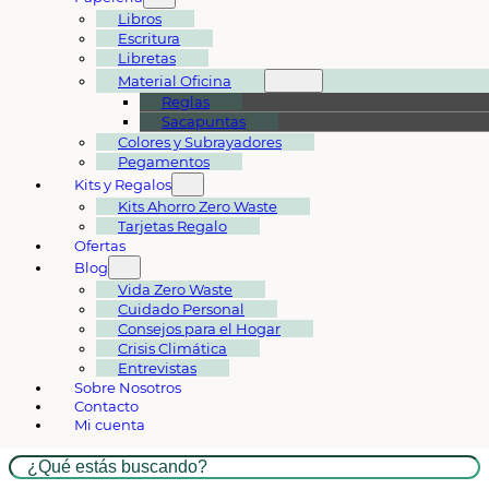
Libros
Escritura
Libretas
Material Oficina
Reglas
Sacapuntas
Colores y Subrayadores
Pegamentos
Kits y Regalos
Kits Ahorro Zero Waste
Tarjetas Regalo
Ofertas
Blog
Vida Zero Waste
Cuidado Personal
Consejos para el Hogar
Crisis Climática
Entrevistas
Sobre Nosotros
Contacto
Mi cuenta
Buscar