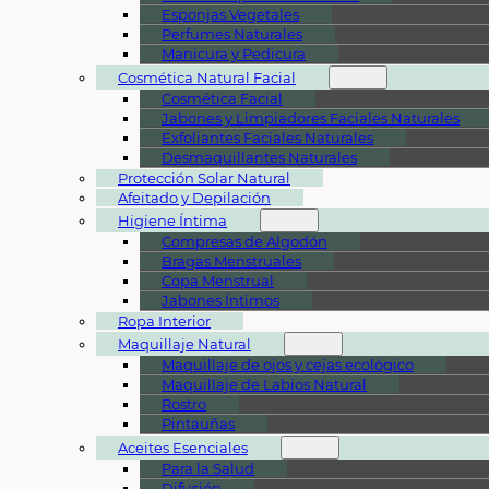
Esponjas Vegetales
Perfumes Naturales
Manicura y Pedicura
Cosmética Natural Facial
Cosmética Facial
Jabones y Limpiadores Faciales Naturales
Exfoliantes Faciales Naturales
Desmaquillantes Naturales
Protección Solar Natural
Afeitado y Depilación
Higiene Íntima
Compresas de Algodón
Bragas Menstruales
Copa Menstrual
Jabones Íntimos
Ropa Interior
Maquillaje Natural
Maquillaje de ojos y cejas ecológico
Maquillaje de Labios Natural
Rostro
Pintauñas
Aceites Esenciales
Para la Salud
Difusión