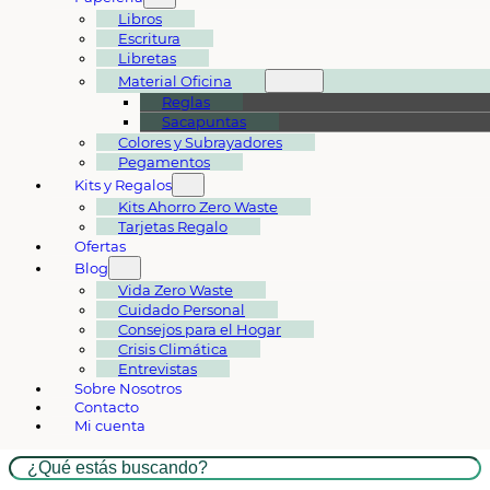
Libros
Escritura
Libretas
Material Oficina
Reglas
Sacapuntas
Colores y Subrayadores
Pegamentos
Kits y Regalos
Kits Ahorro Zero Waste
Tarjetas Regalo
Ofertas
Blog
Vida Zero Waste
Cuidado Personal
Consejos para el Hogar
Crisis Climática
Entrevistas
Sobre Nosotros
Contacto
Mi cuenta
Buscar