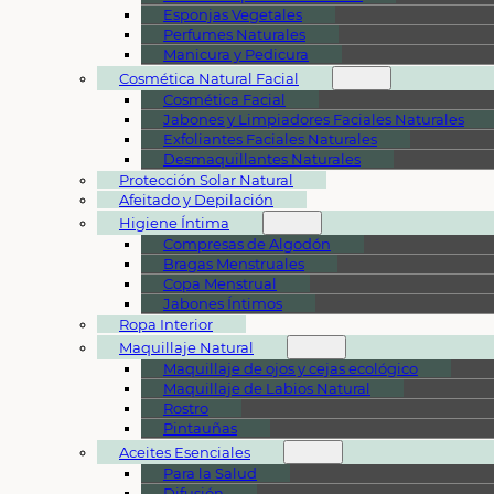
Esponjas Vegetales
Perfumes Naturales
Manicura y Pedicura
Cosmética Natural Facial
Cosmética Facial
Jabones y Limpiadores Faciales Naturales
Exfoliantes Faciales Naturales
Desmaquillantes Naturales
Protección Solar Natural
Afeitado y Depilación
Higiene Íntima
Compresas de Algodón
Bragas Menstruales
Copa Menstrual
Jabones Íntimos
Ropa Interior
Maquillaje Natural
Maquillaje de ojos y cejas ecológico
Maquillaje de Labios Natural
Rostro
Pintauñas
Aceites Esenciales
Para la Salud
Difusión