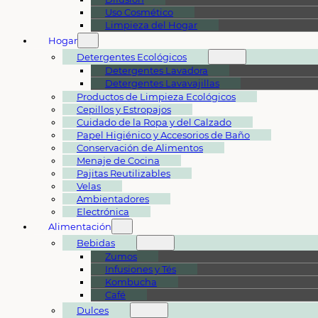
Uso Cosmético
Limpieza del Hogar
Hogar
Detergentes Ecológicos
Detergentes Lavadora
Detergentes Lavavajillas
Productos de Limpieza Ecológicos
Cepillos y Estropajos
Cuidado de la Ropa y del Calzado
Papel Higiénico y Accesorios de Baño
Conservación de Alimentos
Menaje de Cocina
Pajitas Reutilizables
Velas
Ambientadores
Electrónica
Alimentación
Bebidas
Zumos
Infusiones y Tés
Kombucha
Café
Dulces