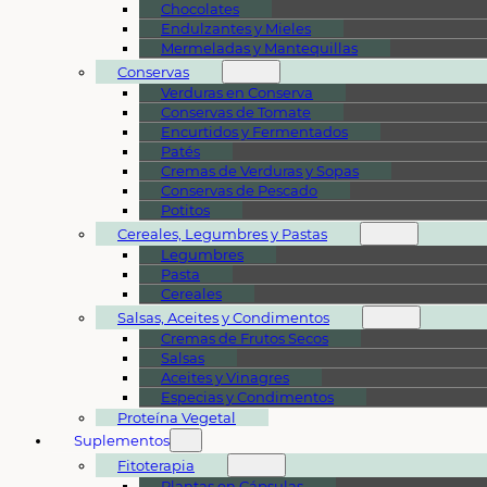
Chocolates
Endulzantes y Mieles
Mermeladas y Mantequillas
Conservas
Verduras en Conserva
Conservas de Tomate
Encurtidos y Fermentados
Patés
Cremas de Verduras y Sopas
Conservas de Pescado
Potitos
Cereales, Legumbres y Pastas
Legumbres
Pasta
Cereales
Salsas, Aceites y Condimentos
Cremas de Frutos Secos
Salsas
Aceites y Vinagres
Especias y Condimentos
Proteína Vegetal
Suplementos
Fitoterapia
Plantas en Cápsulas