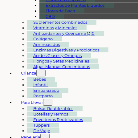
Extractos de Plantas Líquidos
Flores de Bach
CBD
Suplementos Combinados
Vitaminas y Minerales
Antioxidantes y Coenzima Q10
Colágeno
Aminoácidos
Enzimas Digestivas y Probióticos
Ácidos Grasos y Omegas
Hongos y Setas Medicinales
Algas Marinas Concentradas
Crianza
Bebés
Infantil
Embarazado
Postparto
Para Llevar
Bolsas Reutilizables
Botellas y Termos
Envoltorios Reutilizables
Tuppers
De Viaje
Papelería