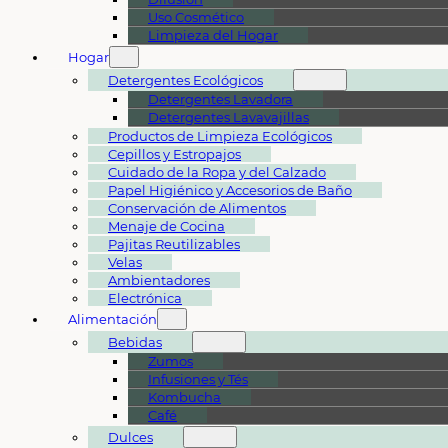
Uso Cosmético
Limpieza del Hogar
Hogar
Detergentes Ecológicos
Detergentes Lavadora
Detergentes Lavavajillas
Productos de Limpieza Ecológicos
Cepillos y Estropajos
Cuidado de la Ropa y del Calzado
Papel Higiénico y Accesorios de Baño
Conservación de Alimentos
Menaje de Cocina
Pajitas Reutilizables
Velas
Ambientadores
Electrónica
Alimentación
Bebidas
Zumos
Infusiones y Tés
Kombucha
Café
Dulces