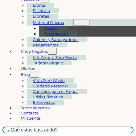
Libros
Escritura
Libretas
Material Oficina
Reglas
Sacapuntas
Colores y Subrayadores
Pegamentos
Kits y Regalos
Kits Ahorro Zero Waste
Tarjetas Regalo
Ofertas
Blog
Vida Zero Waste
Cuidado Personal
Consejos para el Hogar
Crisis Climática
Entrevistas
Sobre Nosotros
Contacto
Mi cuenta
Buscar