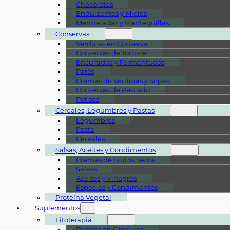
Chocolates
Endulzantes y Mieles
Mermeladas y Mantequillas
Conservas
Verduras en Conserva
Conservas de Tomate
Encurtidos y Fermentados
Patés
Cremas de Verduras y Sopas
Conservas de Pescado
Potitos
Cereales, Legumbres y Pastas
Legumbres
Pasta
Cereales
Salsas, Aceites y Condimentos
Cremas de Frutos Secos
Salsas
Aceites y Vinagres
Especias y Condimentos
Proteína Vegetal
Suplementos
Fitoterapia
Plantas en Cápsulas