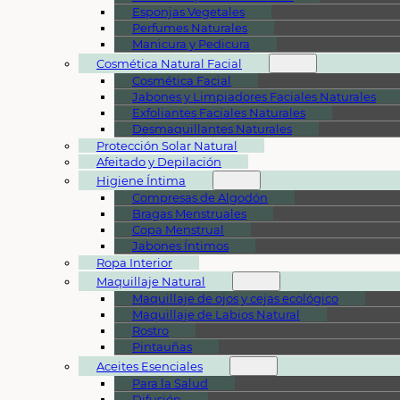
Esponjas Vegetales
Perfumes Naturales
Manicura y Pedicura
Cosmética Natural Facial
Cosmética Facial
Jabones y Limpiadores Faciales Naturales
Exfoliantes Faciales Naturales
Desmaquillantes Naturales
Protección Solar Natural
Afeitado y Depilación
Higiene Íntima
Compresas de Algodón
Bragas Menstruales
Copa Menstrual
Jabones Íntimos
Ropa Interior
Maquillaje Natural
Maquillaje de ojos y cejas ecológico
Maquillaje de Labios Natural
Rostro
Pintauñas
Aceites Esenciales
Para la Salud
Difusión