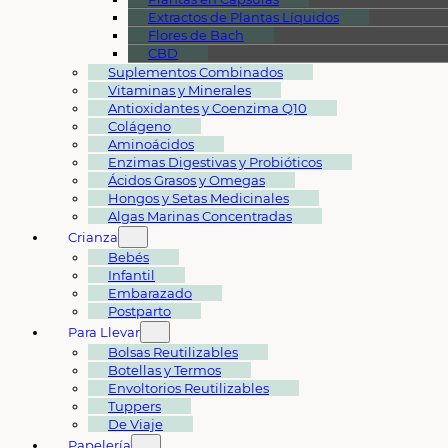
Extractos de Plantas Líquidos
Flores de Bach
CBD
Suplementos Combinados
Vitaminas y Minerales
Antioxidantes y Coenzima Q10
Colágeno
Aminoácidos
Enzimas Digestivas y Probióticos
Ácidos Grasos y Omegas
Hongos y Setas Medicinales
Algas Marinas Concentradas
Crianza
Bebés
Infantil
Embarazado
Postparto
Para Llevar
Bolsas Reutilizables
Botellas y Termos
Envoltorios Reutilizables
Tuppers
De Viaje
Papelería