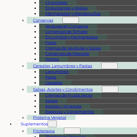
Chocolates
Endulzantes y Mieles
Mermeladas y Mantequillas
Conservas
Verduras en Conserva
Conservas de Tomate
Encurtidos y Fermentados
Patés
Cremas de Verduras y Sopas
Conservas de Pescado
Potitos
Cereales, Legumbres y Pastas
Legumbres
Pasta
Cereales
Salsas, Aceites y Condimentos
Cremas de Frutos Secos
Salsas
Aceites y Vinagres
Especias y Condimentos
Proteína Vegetal
Suplementos
Fitoterapia
Plantas en Cápsulas