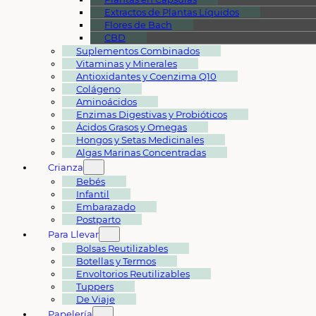
Extractos de Plantas Líquidos
Flores de Bach
CBD
Suplementos Combinados
Vitaminas y Minerales
Antioxidantes y Coenzima Q10
Colágeno
Aminoácidos
Enzimas Digestivas y Probióticos
Ácidos Grasos y Omegas
Hongos y Setas Medicinales
Algas Marinas Concentradas
Crianza
Bebés
Infantil
Embarazado
Postparto
Para Llevar
Bolsas Reutilizables
Botellas y Termos
Envoltorios Reutilizables
Tuppers
De Viaje
Papelería