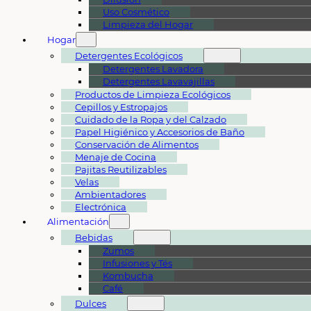
Uso Cosmético
Limpieza del Hogar
Hogar
Detergentes Ecológicos
Detergentes Lavadora
Detergentes Lavavajillas
Productos de Limpieza Ecológicos
Cepillos y Estropajos
Cuidado de la Ropa y del Calzado
Papel Higiénico y Accesorios de Baño
Conservación de Alimentos
Menaje de Cocina
Pajitas Reutilizables
Velas
Ambientadores
Electrónica
Alimentación
Bebidas
Zumos
Infusiones y Tés
Kombucha
Café
Dulces