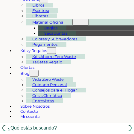
Libros
Escritura
Libretas
Material Oficina
Reglas
Sacapuntas
Colores y Subrayadores
Pegamentos
Kits y Regalos
Kits Ahorro Zero Waste
Tarjetas Regalo
Ofertas
Blog
Vida Zero Waste
Cuidado Personal
Consejos para el Hogar
Crisis Climática
Entrevistas
Sobre Nosotros
Contacto
Mi cuenta
Buscar