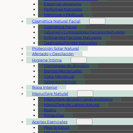
Esponjas Vegetales
Perfumes Naturales
Manicura y Pedicura
Cosmética Natural Facial
Cosmética Facial
Jabones y Limpiadores Faciales Naturales
Exfoliantes Faciales Naturales
Desmaquillantes Naturales
Protección Solar Natural
Afeitado y Depilación
Higiene Íntima
Compresas de Algodón
Bragas Menstruales
Copa Menstrual
Jabones Íntimos
Ropa Interior
Maquillaje Natural
Maquillaje de ojos y cejas ecológico
Maquillaje de Labios Natural
Rostro
Pintauñas
Aceites Esenciales
Para la Salud
Difusión