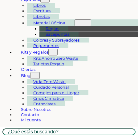
Libros
Escritura
Libretas
Material Oficina
Reglas
Sacapuntas
Colores y Subrayadores
Pegamentos
Kits y Regalos
Kits Ahorro Zero Waste
Tarjetas Regalo
Ofertas
Blog
Vida Zero Waste
Cuidado Personal
Consejos para el Hogar
Crisis Climática
Entrevistas
Sobre Nosotros
Contacto
Mi cuenta
Buscar