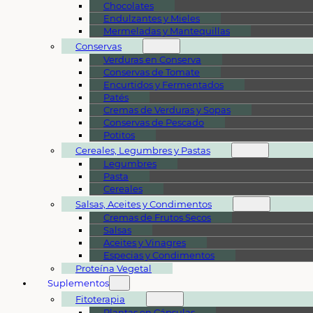
Chocolates
Endulzantes y Mieles
Mermeladas y Mantequillas
Conservas
Verduras en Conserva
Conservas de Tomate
Encurtidos y Fermentados
Patés
Cremas de Verduras y Sopas
Conservas de Pescado
Potitos
Cereales, Legumbres y Pastas
Legumbres
Pasta
Cereales
Salsas, Aceites y Condimentos
Cremas de Frutos Secos
Salsas
Aceites y Vinagres
Especias y Condimentos
Proteína Vegetal
Suplementos
Fitoterapia
Plantas en Cápsulas