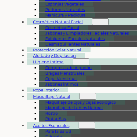
Esponjas Vegetales
Perfumes Naturales
Manicura y Pedicura
Cosmética Natural Facial
Cosmética Facial
Jabones y Limpiadores Faciales Naturales
Exfoliantes Faciales Naturales
Desmaquillantes Naturales
Protección Solar Natural
Afeitado y Depilación
Higiene Íntima
Compresas de Algodón
Bragas Menstruales
Copa Menstrual
Jabones Íntimos
Ropa Interior
Maquillaje Natural
Maquillaje de ojos y cejas ecológico
Maquillaje de Labios Natural
Rostro
Pintauñas
Aceites Esenciales
Para la Salud
Difusión