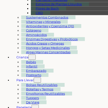
Extractos de Plantas Líquidos
Flores de Bach
CBD
Suplementos Combinados
Vitaminas y Minerales
Antioxidantes y Coenzima Q10
Colágeno
Aminoácidos
Enzimas Digestivas y Probióticos
Ácidos Grasos y Omegas
Hongos y Setas Medicinales
Algas Marinas Concentradas
Crianza
Bebés
Infantil
Embarazado
Postparto
Para Llevar
Bolsas Reutilizables
Botellas y Termos
Envoltorios Reutilizables
Tuppers
De Viaje
Papelería