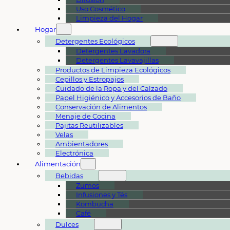
Uso Cosmético
Limpieza del Hogar
Hogar
Detergentes Ecológicos
Detergentes Lavadora
Detergentes Lavavajillas
Productos de Limpieza Ecológicos
Cepillos y Estropajos
Cuidado de la Ropa y del Calzado
Papel Higiénico y Accesorios de Baño
Conservación de Alimentos
Menaje de Cocina
Pajitas Reutilizables
Velas
Ambientadores
Electrónica
Alimentación
Bebidas
Zumos
Infusiones y Tés
Kombucha
Café
Dulces