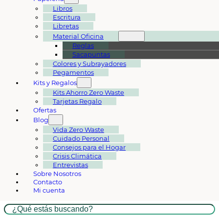
Libros
Escritura
Libretas
Material Oficina
Reglas
Sacapuntas
Colores y Subrayadores
Pegamentos
Kits y Regalos
Kits Ahorro Zero Waste
Tarjetas Regalo
Ofertas
Blog
Vida Zero Waste
Cuidado Personal
Consejos para el Hogar
Crisis Climática
Entrevistas
Sobre Nosotros
Contacto
Mi cuenta
Buscar