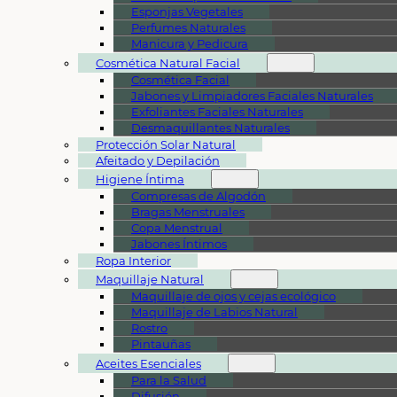
Esponjas Vegetales
Perfumes Naturales
Manicura y Pedicura
Cosmética Natural Facial
Cosmética Facial
Jabones y Limpiadores Faciales Naturales
Exfoliantes Faciales Naturales
Desmaquillantes Naturales
Protección Solar Natural
Afeitado y Depilación
Higiene Íntima
Compresas de Algodón
Bragas Menstruales
Copa Menstrual
Jabones Íntimos
Ropa Interior
Maquillaje Natural
Maquillaje de ojos y cejas ecológico
Maquillaje de Labios Natural
Rostro
Pintauñas
Aceites Esenciales
Para la Salud
Difusión