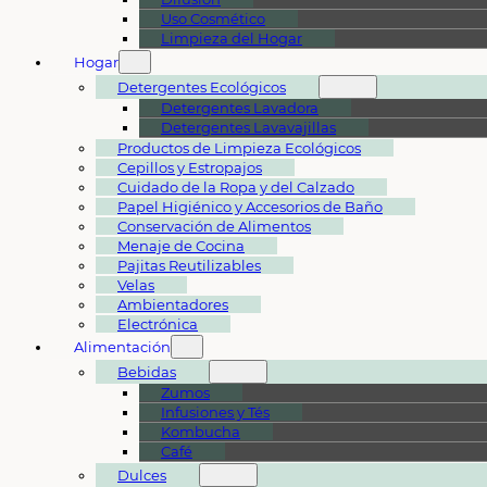
Uso Cosmético
Limpieza del Hogar
Hogar
Detergentes Ecológicos
Detergentes Lavadora
Detergentes Lavavajillas
Productos de Limpieza Ecológicos
Cepillos y Estropajos
Cuidado de la Ropa y del Calzado
Papel Higiénico y Accesorios de Baño
Conservación de Alimentos
Menaje de Cocina
Pajitas Reutilizables
Velas
Ambientadores
Electrónica
Alimentación
Bebidas
Zumos
Infusiones y Tés
Kombucha
Café
Dulces