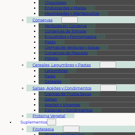
Chocolates
Endulzantes y Mieles
Mermeladas y Mantequillas
Conservas
Verduras en Conserva
Conservas de Tomate
Encurtidos y Fermentados
Patés
Cremas de Verduras y Sopas
Conservas de Pescado
Potitos
Cereales, Legumbres y Pastas
Legumbres
Pasta
Cereales
Salsas, Aceites y Condimentos
Cremas de Frutos Secos
Salsas
Aceites y Vinagres
Especias y Condimentos
Proteína Vegetal
Suplementos
Fitoterapia
Plantas en Cápsulas