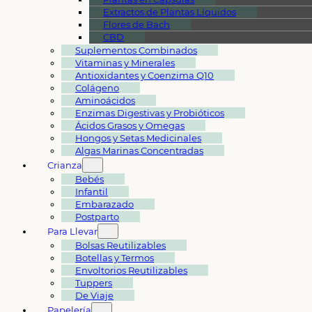
Extractos de Plantas Líquidos
Flores de Bach
CBD
Suplementos Combinados
Vitaminas y Minerales
Antioxidantes y Coenzima Q10
Colágeno
Aminoácidos
Enzimas Digestivas y Probióticos
Ácidos Grasos y Omegas
Hongos y Setas Medicinales
Algas Marinas Concentradas
Crianza
Bebés
Infantil
Embarazado
Postparto
Para Llevar
Bolsas Reutilizables
Botellas y Termos
Envoltorios Reutilizables
Tuppers
De Viaje
Papelería