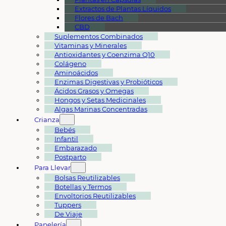
Extractos de Plantas Líquidos
Flores de Bach
CBD
Suplementos Combinados
Vitaminas y Minerales
Antioxidantes y Coenzima Q10
Colágeno
Aminoácidos
Enzimas Digestivas y Probióticos
Ácidos Grasos y Omegas
Hongos y Setas Medicinales
Algas Marinas Concentradas
Crianza
Bebés
Infantil
Embarazado
Postparto
Para Llevar
Bolsas Reutilizables
Botellas y Termos
Envoltorios Reutilizables
Tuppers
De Viaje
Papelería