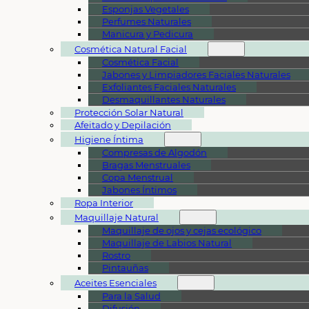
Esponjas Vegetales
Perfumes Naturales
Manicura y Pedicura
Cosmética Natural Facial
Cosmética Facial
Jabones y Limpiadores Faciales Naturales
Exfoliantes Faciales Naturales
Desmaquillantes Naturales
Protección Solar Natural
Afeitado y Depilación
Higiene Íntima
Compresas de Algodón
Bragas Menstruales
Copa Menstrual
Jabones Íntimos
Ropa Interior
Maquillaje Natural
Maquillaje de ojos y cejas ecológico
Maquillaje de Labios Natural
Rostro
Pintauñas
Aceites Esenciales
Para la Salud
Difusión