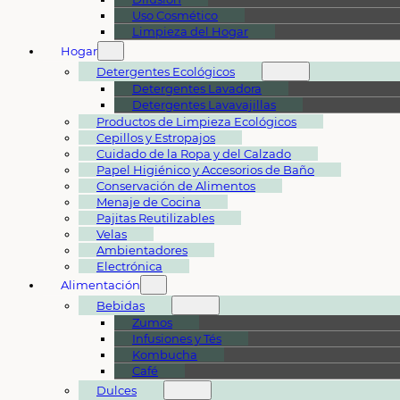
Uso Cosmético
Limpieza del Hogar
Hogar
Detergentes Ecológicos
Detergentes Lavadora
Detergentes Lavavajillas
Productos de Limpieza Ecológicos
Cepillos y Estropajos
Cuidado de la Ropa y del Calzado
Papel Higiénico y Accesorios de Baño
Conservación de Alimentos
Menaje de Cocina
Pajitas Reutilizables
Velas
Ambientadores
Electrónica
Alimentación
Bebidas
Zumos
Infusiones y Tés
Kombucha
Café
Dulces