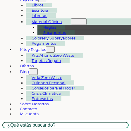
Libros
Escritura
Libretas
Material Oficina
Reglas
Sacapuntas
Colores y Subrayadores
Pegamentos
Kits y Regalos
Kits Ahorro Zero Waste
Tarjetas Regalo
Ofertas
Blog
Vida Zero Waste
Cuidado Personal
Consejos para el Hogar
Crisis Climática
Entrevistas
Sobre Nosotros
Contacto
Mi cuenta
Buscar