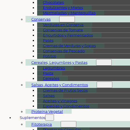
Chocolates
Endulzantes y Mieles
Mermeladas y Mantequillas
Conservas
Verduras en Conserva
Conservas de Tomate
Encurtidos y Fermentados
Patés
Cremas de Verduras y Sopas
Conservas de Pescado
Potitos
Cereales, Legumbres y Pastas
Legumbres
Pasta
Cereales
Salsas, Aceites y Condimentos
Cremas de Frutos Secos
Salsas
Aceites y Vinagres
Especias y Condimentos
Proteína Vegetal
Suplementos
Fitoterapia
Plantas en Cápsulas