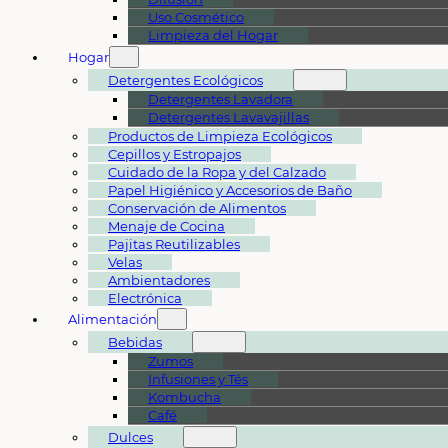
Uso Cosmético
Limpieza del Hogar
Hogar
Detergentes Ecológicos
Detergentes Lavadora
Detergentes Lavavajillas
Productos de Limpieza Ecológicos
Cepillos y Estropajos
Cuidado de la Ropa y del Calzado
Papel Higiénico y Accesorios de Baño
Conservación de Alimentos
Menaje de Cocina
Pajitas Reutilizables
Velas
Ambientadores
Electrónica
Alimentación
Bebidas
Zumos
Infusiones y Tés
Kombucha
Café
Dulces