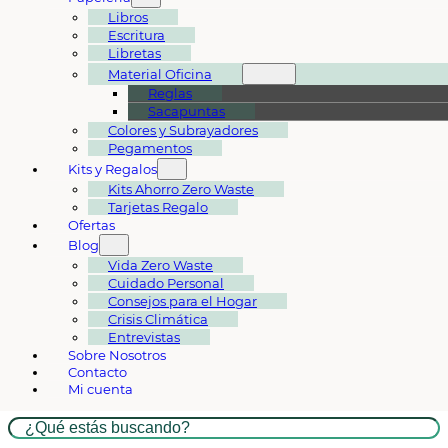
Libros
Escritura
Libretas
Material Oficina
Reglas
Sacapuntas
Colores y Subrayadores
Pegamentos
Kits y Regalos
Kits Ahorro Zero Waste
Tarjetas Regalo
Ofertas
Blog
Vida Zero Waste
Cuidado Personal
Consejos para el Hogar
Crisis Climática
Entrevistas
Sobre Nosotros
Contacto
Mi cuenta
Buscar