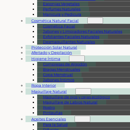
Esponjas Vegetales
Perfumes Naturales
Manicura y Pedicura
Cosmética Natural Facial
Cosmética Facial
Jabones y Limpiadores Faciales Naturales
Exfoliantes Faciales Naturales
Desmaquillantes Naturales
Protección Solar Natural
Afeitado y Depilación
Higiene Íntima
Compresas de Algodón
Bragas Menstruales
Copa Menstrual
Jabones Íntimos
Ropa Interior
Maquillaje Natural
Maquillaje de ojos y cejas ecológico
Maquillaje de Labios Natural
Rostro
Pintauñas
Aceites Esenciales
Para la Salud
Difusión