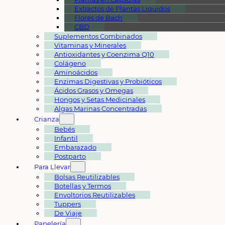
Extractos de Plantas Líquidos
Flores de Bach
CBD
Suplementos Combinados
Vitaminas y Minerales
Antioxidantes y Coenzima Q10
Colágeno
Aminoácidos
Enzimas Digestivas y Probióticos
Ácidos Grasos y Omegas
Hongos y Setas Medicinales
Algas Marinas Concentradas
Crianza
Bebés
Infantil
Embarazado
Postparto
Para Llevar
Bolsas Reutilizables
Botellas y Termos
Envoltorios Reutilizables
Tuppers
De Viaje
Papelería