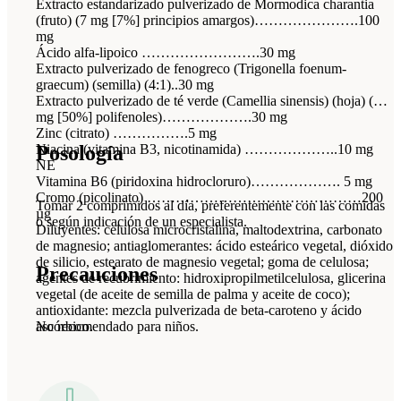
Extracto estandarizado pulverizado de Mormodica charantia
(fruto) (7 mg [7%] principios amargos)………………….100
mg
Ácido alfa-lipoico …………………….30 mg
Extracto pulverizado de fenogreco (Trigonella foenum-
graecum) (semilla) (4:1)..30 mg
Extracto pulverizado de té verde (Camellia sinensis) (hoja) (15
mg [50%] polifenoles)……………….30 mg
Zinc (citrato) …………….5 mg
Posología
Niacina (vitamina B3, nicotinamida) ………………..10 mg
NE
Vitamina B6 (piridoxina hidrocloruro)………………. 5 mg
Cromo (picolinato) ………………………………………200
Tomar 2 comprimidos al día, preferentemente con las comidas
µg
o según indicación de un especialista.
Diluyentes: celulosa microcristalina, maltodextrina, carbonato
de magnesio; antiaglomerantes: ácido esteárico vegetal, dióxido
de silicio, estearato de magnesio vegetal; goma de celulosa;
Precauciones
agentes de recubrimiento: hidroxipropilmetilcelulosa, glicerina
vegetal (de aceite de semilla de palma y aceite de coco);
antioxidante: mezcla pulverizada de beta-caroteno y ácido
No recomendado para niños.
ascórbico.