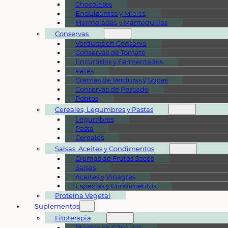
Chocolates
Endulzantes y Mieles
Mermeladas y Mantequillas
Conservas
Verduras en Conserva
Conservas de Tomate
Encurtidos y Fermentados
Patés
Cremas de Verduras y Sopas
Conservas de Pescado
Potitos
Cereales, Legumbres y Pastas
Legumbres
Pasta
Cereales
Salsas, Aceites y Condimentos
Cremas de Frutos Secos
Salsas
Aceites y Vinagres
Especias y Condimentos
Proteína Vegetal
Suplementos
Fitoterapia
Plantas en Cápsulas