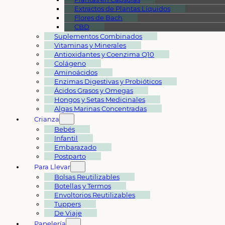
Extractos de Plantas Líquidos
Flores de Bach
CBD
Suplementos Combinados
Vitaminas y Minerales
Antioxidantes y Coenzima Q10
Colágeno
Aminoácidos
Enzimas Digestivas y Probióticos
Ácidos Grasos y Omegas
Hongos y Setas Medicinales
Algas Marinas Concentradas
Crianza
Bebés
Infantil
Embarazado
Postparto
Para Llevar
Bolsas Reutilizables
Botellas y Termos
Envoltorios Reutilizables
Tuppers
De Viaje
Papelería