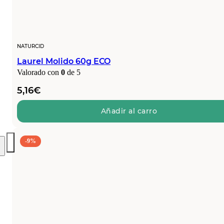
NATURCID
Laurel Molido 60g ECO
Valorado con
0
de 5
5,16
€
Añadir al carro
-9%