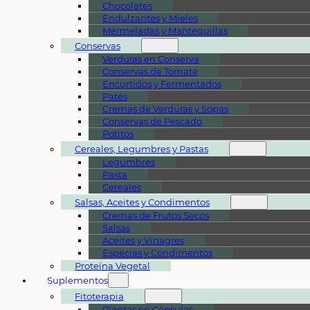
Chocolates
Endulzantes y Mieles
Mermeladas y Mantequillas
Conservas
Verduras en Conserva
Conservas de Tomate
Encurtidos y Fermentados
Patés
Cremas de Verduras y Sopas
Conservas de Pescado
Potitos
Cereales, Legumbres y Pastas
Legumbres
Pasta
Cereales
Salsas, Aceites y Condimentos
Cremas de Frutos Secos
Salsas
Aceites y Vinagres
Especias y Condimentos
Proteína Vegetal
Suplementos
Fitoterapia
Plantas en Cápsulas