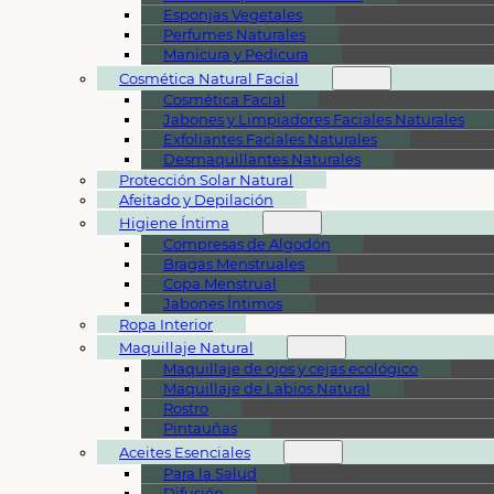
Esponjas Vegetales
Perfumes Naturales
Manicura y Pedicura
Cosmética Natural Facial
Cosmética Facial
Jabones y Limpiadores Faciales Naturales
Exfoliantes Faciales Naturales
Desmaquillantes Naturales
Protección Solar Natural
Afeitado y Depilación
Higiene Íntima
Compresas de Algodón
Bragas Menstruales
Copa Menstrual
Jabones Íntimos
Ropa Interior
Maquillaje Natural
Maquillaje de ojos y cejas ecológico
Maquillaje de Labios Natural
Rostro
Pintauñas
Aceites Esenciales
Para la Salud
Difusión