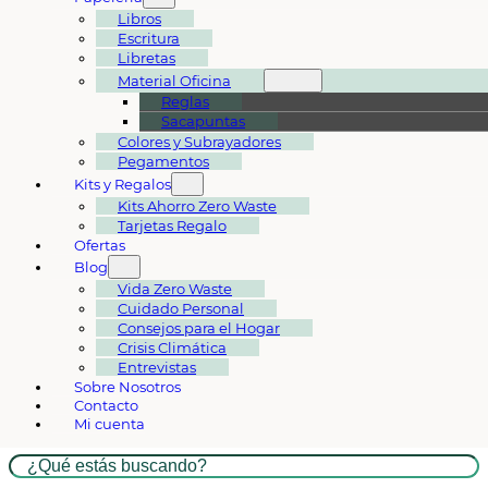
Libros
Escritura
Libretas
Material Oficina
Reglas
Sacapuntas
Colores y Subrayadores
Pegamentos
Kits y Regalos
Kits Ahorro Zero Waste
Tarjetas Regalo
Ofertas
Blog
Vida Zero Waste
Cuidado Personal
Consejos para el Hogar
Crisis Climática
Entrevistas
Sobre Nosotros
Contacto
Mi cuenta
Buscar