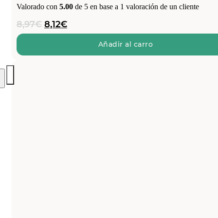
Valorado con
5.00
de 5 en base a
1
valoración de un cliente
El
El
8,97
€
8,12
€
precio
precio
original
actual
Añadir al carro
era:
es:
8,97€.
8,12€.