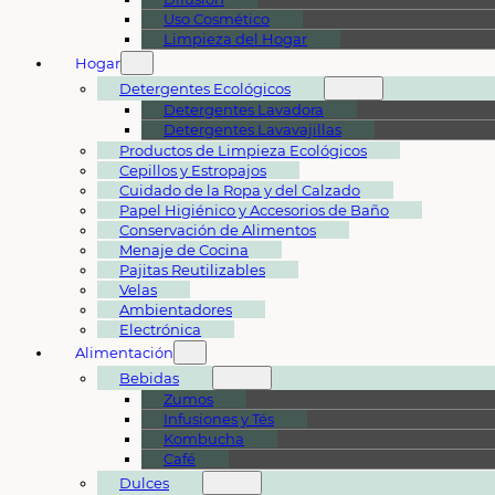
Uso Cosmético
Limpieza del Hogar
Hogar
Detergentes Ecológicos
Detergentes Lavadora
Detergentes Lavavajillas
Productos de Limpieza Ecológicos
Cepillos y Estropajos
Cuidado de la Ropa y del Calzado
Papel Higiénico y Accesorios de Baño
Conservación de Alimentos
Menaje de Cocina
Pajitas Reutilizables
Velas
Ambientadores
Electrónica
Alimentación
Bebidas
Zumos
Infusiones y Tés
Kombucha
Café
Dulces