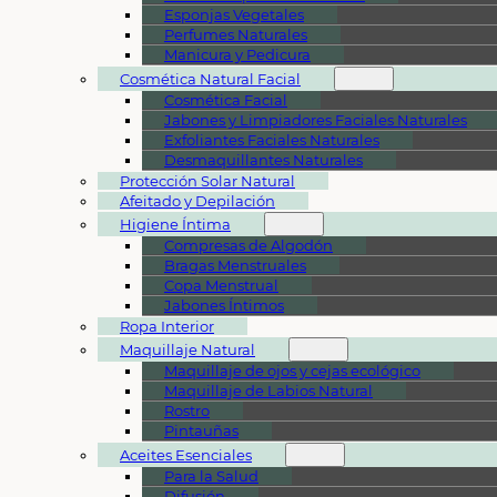
Esponjas Vegetales
Perfumes Naturales
Manicura y Pedicura
Cosmética Natural Facial
Cosmética Facial
Jabones y Limpiadores Faciales Naturales
Exfoliantes Faciales Naturales
Desmaquillantes Naturales
Protección Solar Natural
Afeitado y Depilación
Higiene Íntima
Compresas de Algodón
Bragas Menstruales
Copa Menstrual
Jabones Íntimos
Ropa Interior
Maquillaje Natural
Maquillaje de ojos y cejas ecológico
Maquillaje de Labios Natural
Rostro
Pintauñas
Aceites Esenciales
Para la Salud
Difusión