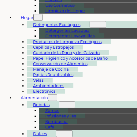
Uso Cosmético
Limpieza del Hogar
Hogar
Detergentes Ecológicos
Detergentes Lavadora
Detergentes Lavavajillas
Productos de Limpieza Ecológicos
Cepillos y Estropajos
Cuidado de la Ropa y del Calzado
Papel Higiénico y Accesorios de Baño
Conservación de Alimentos
Menaje de Cocina
Pajitas Reutilizables
Velas
Ambientadores
Electrónica
Alimentación
Bebidas
Zumos
Infusiones y Tés
Kombucha
Café
Dulces