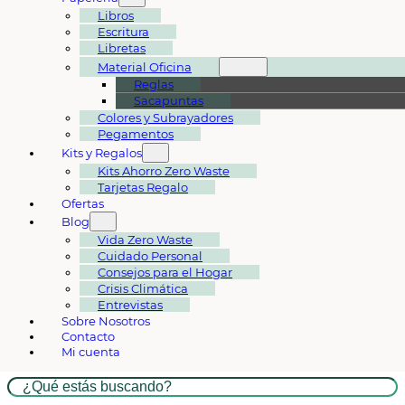
Libros
Escritura
Libretas
Material Oficina
Reglas
Sacapuntas
Colores y Subrayadores
Pegamentos
Kits y Regalos
Kits Ahorro Zero Waste
Tarjetas Regalo
Ofertas
Blog
Vida Zero Waste
Cuidado Personal
Consejos para el Hogar
Crisis Climática
Entrevistas
Sobre Nosotros
Contacto
Mi cuenta
Buscar