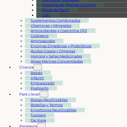
Extractos de Plantas Líquidos
Flores de Bach
CBD
Suplementos Combinados
Vitaminas y Minerales
Antioxidantes y Coenzima Q10
Colágeno
Aminoácidos
Enzimas Digestivas y Probióticos
Ácidos Grasos y Omegas
Hongos y Setas Medicinales
Algas Marinas Concentradas
Crianza
Bebés
Infantil
Embarazado
Postparto
Para Llevar
Bolsas Reutilizables
Botellas y Termos
Envoltorios Reutilizables
Tuppers
De Viaje
Papelería