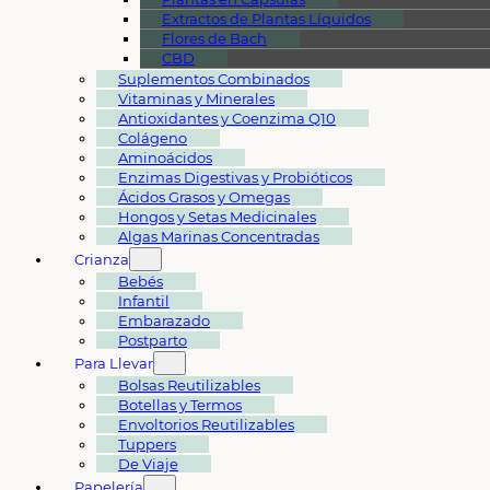
Extractos de Plantas Líquidos
Flores de Bach
CBD
Suplementos Combinados
Vitaminas y Minerales
Antioxidantes y Coenzima Q10
Colágeno
Aminoácidos
Enzimas Digestivas y Probióticos
Ácidos Grasos y Omegas
Hongos y Setas Medicinales
Algas Marinas Concentradas
Crianza
Bebés
Infantil
Embarazado
Postparto
Para Llevar
Bolsas Reutilizables
Botellas y Termos
Envoltorios Reutilizables
Tuppers
De Viaje
Papelería