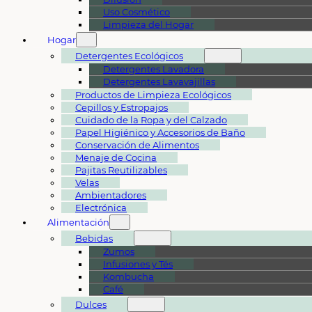
Uso Cosmético
Limpieza del Hogar
Hogar
Detergentes Ecológicos
Detergentes Lavadora
Detergentes Lavavajillas
Productos de Limpieza Ecológicos
Cepillos y Estropajos
Cuidado de la Ropa y del Calzado
Papel Higiénico y Accesorios de Baño
Conservación de Alimentos
Menaje de Cocina
Pajitas Reutilizables
Velas
Ambientadores
Electrónica
Alimentación
Bebidas
Zumos
Infusiones y Tés
Kombucha
Café
Dulces