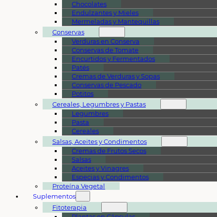
Chocolates
Endulzantes y Mieles
Mermeladas y Mantequillas
Conservas
Verduras en Conserva
Conservas de Tomate
Encurtidos y Fermentados
Patés
Cremas de Verduras y Sopas
Conservas de Pescado
Potitos
Cereales, Legumbres y Pastas
Legumbres
Pasta
Cereales
Salsas, Aceites y Condimentos
Cremas de Frutos Secos
Salsas
Aceites y Vinagres
Especias y Condimentos
Proteína Vegetal
Suplementos
Fitoterapia
Plantas en Cápsulas