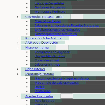
Esponjas Vegetales
Perfumes Naturales
Manicura y Pedicura
Cosmética Natural Facial
Cosmética Facial
Jabones y Limpiadores Faciales Naturales
Exfoliantes Faciales Naturales
Desmaquillantes Naturales
Protección Solar Natural
Afeitado y Depilación
Higiene Íntima
Compresas de Algodón
Bragas Menstruales
Copa Menstrual
Jabones Íntimos
Ropa Interior
Maquillaje Natural
Maquillaje de ojos y cejas ecológico
Maquillaje de Labios Natural
Rostro
Pintauñas
Aceites Esenciales
Para la Salud
Difusión