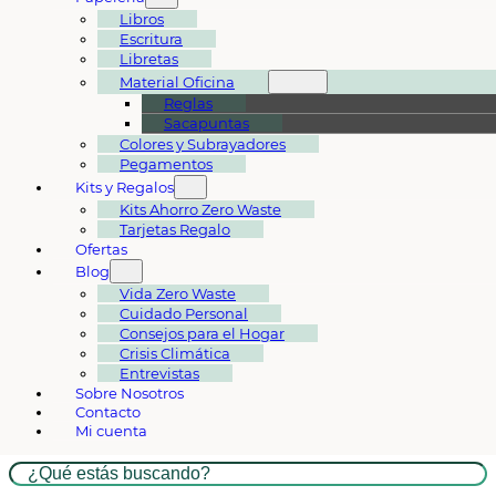
Libros
Escritura
Libretas
Material Oficina
Reglas
Sacapuntas
Colores y Subrayadores
Pegamentos
Kits y Regalos
Kits Ahorro Zero Waste
Tarjetas Regalo
Ofertas
Blog
Vida Zero Waste
Cuidado Personal
Consejos para el Hogar
Crisis Climática
Entrevistas
Sobre Nosotros
Contacto
Mi cuenta
Buscar