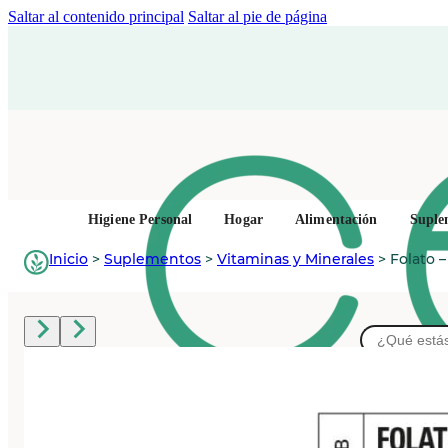
Saltar al contenido principal
Saltar al pie de página
Higiene Personal
Hogar
Alimentación
Suple
Inicio
>
Suplementos
>
Vitaminas y Minerales
>
Folato 
Buscar