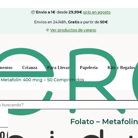
📦
Envío a 1€
desde
29,99€
solo en agosto
Envíos en 24/48h,
Gratis
a partir de
50€
🌞
Ver productos de verano
mentos
Crianza
Para Llevar
Papelería
Kits y Regalos
– Metafolin 400 mcg – 50 Comprimidos
SOLGAR
Folato – Metafol