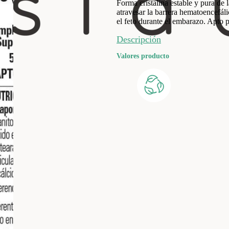
Forma cristalina estable y pura de
atravesar la barrera hematoencefáli
el feto durante el embarazo. Apto 
Descripción
Valores producto