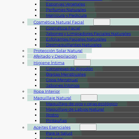
Esponjas Vegetales
Perfumes Naturales
Manicura y Pedicura
Cosmética Natural Facial
Cosmética Facial
Jabones y Limpiadores Faciales Naturales
Exfoliantes Faciales Naturales
Desmaquillantes Naturales
Protección Solar Natural
Afeitado y Depilación
Higiene Íntima
Compresas de Algodón
Bragas Menstruales
Copa Menstrual
Jabones Íntimos
Ropa Interior
Maquillaje Natural
Maquillaje de ojos y cejas ecológico
Maquillaje de Labios Natural
Rostro
Pintauñas
Aceites Esenciales
Para la Salud
Difusión