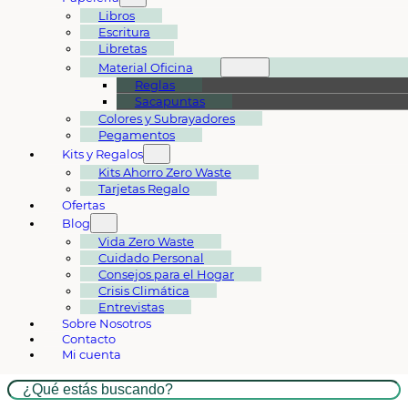
Libros
Escritura
Libretas
Material Oficina
Reglas
Sacapuntas
Colores y Subrayadores
Pegamentos
Kits y Regalos
Kits Ahorro Zero Waste
Tarjetas Regalo
Ofertas
Blog
Vida Zero Waste
Cuidado Personal
Consejos para el Hogar
Crisis Climática
Entrevistas
Sobre Nosotros
Contacto
Mi cuenta
Buscar