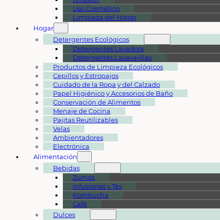
Uso Cosmético
Limpieza del Hogar
Hogar
Detergentes Ecológicos
Detergentes Lavadora
Detergentes Lavavajillas
Productos de Limpieza Ecológicos
Cepillos y Estropajos
Cuidado de la Ropa y del Calzado
Papel Higiénico y Accesorios de Baño
Conservación de Alimentos
Menaje de Cocina
Pajitas Reutilizables
Velas
Ambientadores
Electrónica
Alimentación
Bebidas
Zumos
Infusiones y Tés
Kombucha
Café
Dulces