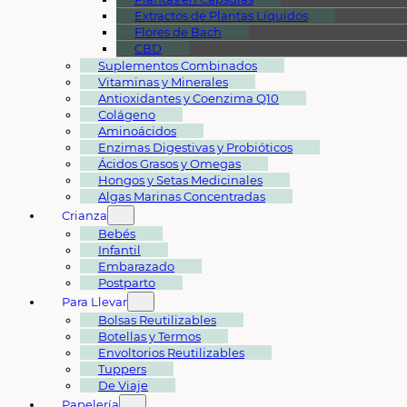
Extractos de Plantas Líquidos
Flores de Bach
CBD
Suplementos Combinados
Vitaminas y Minerales
Antioxidantes y Coenzima Q10
Colágeno
Aminoácidos
Enzimas Digestivas y Probióticos
Ácidos Grasos y Omegas
Hongos y Setas Medicinales
Algas Marinas Concentradas
Crianza
Bebés
Infantil
Embarazado
Postparto
Para Llevar
Bolsas Reutilizables
Botellas y Termos
Envoltorios Reutilizables
Tuppers
De Viaje
Papelería