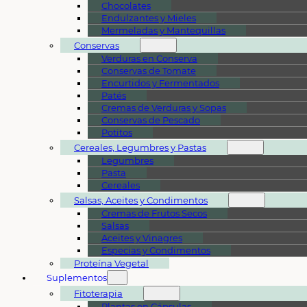
Chocolates
Endulzantes y Mieles
Mermeladas y Mantequillas
Conservas
Verduras en Conserva
Conservas de Tomate
Encurtidos y Fermentados
Patés
Cremas de Verduras y Sopas
Conservas de Pescado
Potitos
Cereales, Legumbres y Pastas
Legumbres
Pasta
Cereales
Salsas, Aceites y Condimentos
Cremas de Frutos Secos
Salsas
Aceites y Vinagres
Especias y Condimentos
Proteína Vegetal
Suplementos
Fitoterapia
Plantas en Cápsulas