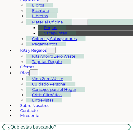
Libros
Escritura
Libretas
Material Oficina
Reglas
Sacapuntas
Colores y Subrayadores
Pegamentos
Kits y Regalos
Kits Ahorro Zero Waste
Tarjetas Regalo
Ofertas
Blog
Vida Zero Waste
Cuidado Personal
Consejos para el Hogar
Crisis Climática
Entrevistas
Sobre Nosotros
Contacto
Mi cuenta
Buscar