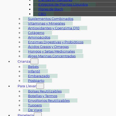
Extractos de Plantas Líquidos
Flores de Bach
CBD
Suplementos Combinados
Vitaminas y Minerales
Antioxidantes y Coenzima Q10
Colágeno
Aminoácidos
Enzimas Digestivas y Probióticos
Ácidos Grasos y Omegas
Hongos y Setas Medicinales
Algas Marinas Concentradas
Crianza
Bebés
Infantil
Embarazado
Postparto
Para Llevar
Bolsas Reutilizables
Botellas y Termos
Envoltorios Reutilizables
Tuppers
De Viaje
Papelería