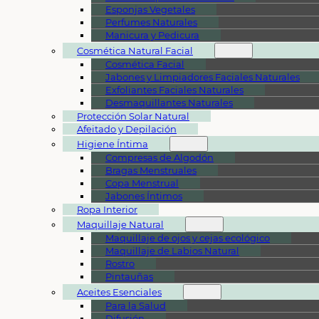
Esponjas Vegetales
Perfumes Naturales
Manicura y Pedicura
Cosmética Natural Facial
Cosmética Facial
Jabones y Limpiadores Faciales Naturales
Exfoliantes Faciales Naturales
Desmaquillantes Naturales
Protección Solar Natural
Afeitado y Depilación
Higiene Íntima
Compresas de Algodón
Bragas Menstruales
Copa Menstrual
Jabones Íntimos
Ropa Interior
Maquillaje Natural
Maquillaje de ojos y cejas ecológico
Maquillaje de Labios Natural
Rostro
Pintauñas
Aceites Esenciales
Para la Salud
Difusión