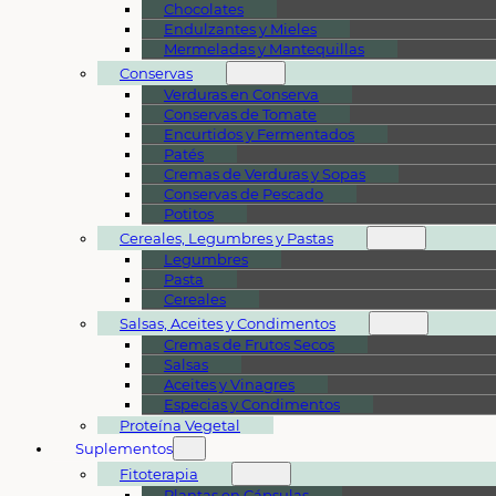
Chocolates
Endulzantes y Mieles
Mermeladas y Mantequillas
Conservas
Verduras en Conserva
Conservas de Tomate
Encurtidos y Fermentados
Patés
Cremas de Verduras y Sopas
Conservas de Pescado
Potitos
Cereales, Legumbres y Pastas
Legumbres
Pasta
Cereales
Salsas, Aceites y Condimentos
Cremas de Frutos Secos
Salsas
Aceites y Vinagres
Especias y Condimentos
Proteína Vegetal
Suplementos
Fitoterapia
Plantas en Cápsulas