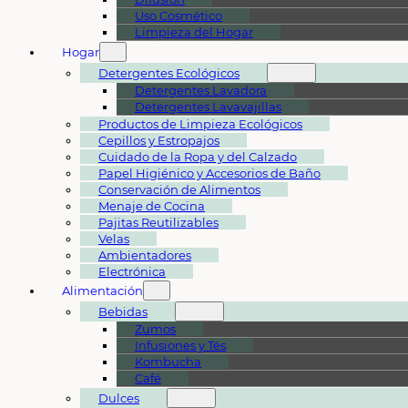
Uso Cosmético
Limpieza del Hogar
Hogar
Detergentes Ecológicos
Detergentes Lavadora
Detergentes Lavavajillas
Productos de Limpieza Ecológicos
Cepillos y Estropajos
Cuidado de la Ropa y del Calzado
Papel Higiénico y Accesorios de Baño
Conservación de Alimentos
Menaje de Cocina
Pajitas Reutilizables
Velas
Ambientadores
Electrónica
Alimentación
Bebidas
Zumos
Infusiones y Tés
Kombucha
Café
Dulces