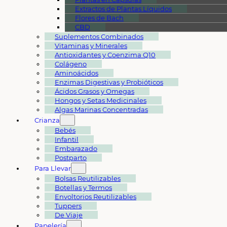
Extractos de Plantas Líquidos
Flores de Bach
CBD
Suplementos Combinados
Vitaminas y Minerales
Antioxidantes y Coenzima Q10
Colágeno
Aminoácidos
Enzimas Digestivas y Probióticos
Ácidos Grasos y Omegas
Hongos y Setas Medicinales
Algas Marinas Concentradas
Crianza
Bebés
Infantil
Embarazado
Postparto
Para Llevar
Bolsas Reutilizables
Botellas y Termos
Envoltorios Reutilizables
Tuppers
De Viaje
Papelería