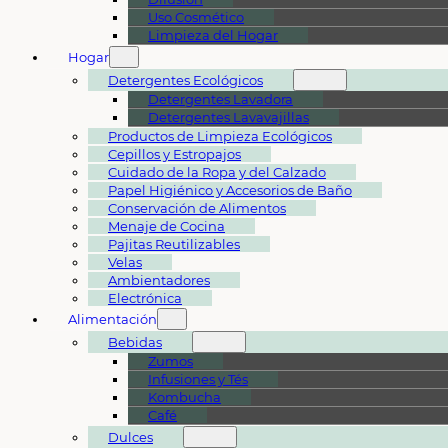
Uso Cosmético
Limpieza del Hogar
Hogar
Detergentes Ecológicos
Detergentes Lavadora
Detergentes Lavavajillas
Productos de Limpieza Ecológicos
Cepillos y Estropajos
Cuidado de la Ropa y del Calzado
Papel Higiénico y Accesorios de Baño
Conservación de Alimentos
Menaje de Cocina
Pajitas Reutilizables
Velas
Ambientadores
Electrónica
Alimentación
Bebidas
Zumos
Infusiones y Tés
Kombucha
Café
Dulces