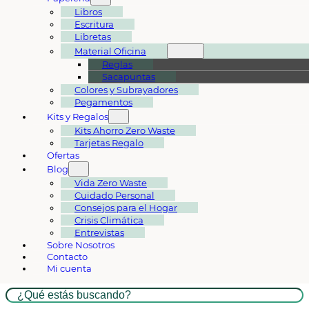
Libros
Escritura
Libretas
Material Oficina
Reglas
Sacapuntas
Colores y Subrayadores
Pegamentos
Kits y Regalos
Kits Ahorro Zero Waste
Tarjetas Regalo
Ofertas
Blog
Vida Zero Waste
Cuidado Personal
Consejos para el Hogar
Crisis Climática
Entrevistas
Sobre Nosotros
Contacto
Mi cuenta
Buscar