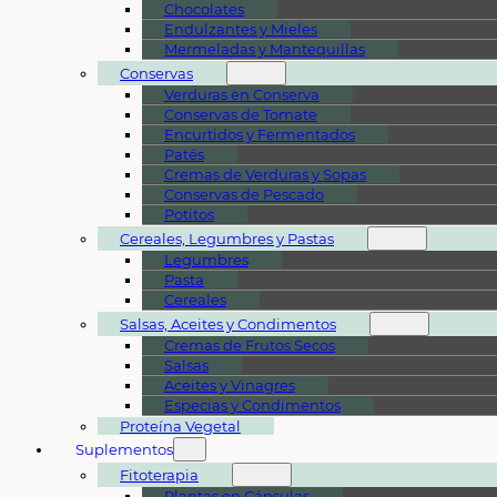
Chocolates
Endulzantes y Mieles
Mermeladas y Mantequillas
Conservas
Verduras en Conserva
Conservas de Tomate
Encurtidos y Fermentados
Patés
Cremas de Verduras y Sopas
Conservas de Pescado
Potitos
Cereales, Legumbres y Pastas
Legumbres
Pasta
Cereales
Salsas, Aceites y Condimentos
Cremas de Frutos Secos
Salsas
Aceites y Vinagres
Especias y Condimentos
Proteína Vegetal
Suplementos
Fitoterapia
Plantas en Cápsulas