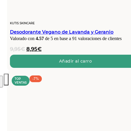
KUTIS SKINCARE
Desodorante Vegano de Lavanda y Geranio
Valorado con
4.57
de 5 en base a
91
valoraciones de clientes
El
El
9,95
€
8,95
€
precio
precio
original
actual
Añadir al carro
era:
es:
9,95€.
8,95€.
-7%
TOP
VENTAS