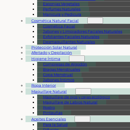
Esponjas Vegetales
Perfumes Naturales
Manicura y Pedicura
Cosmética Natural Facial
Cosmética Facial
Jabones y Limpiadores Faciales Naturales
Exfoliantes Faciales Naturales
Desmaquillantes Naturales
Protección Solar Natural
Afeitado y Depilación
Higiene Íntima
Compresas de Algodón
Bragas Menstruales
Copa Menstrual
Jabones Íntimos
Ropa Interior
Maquillaje Natural
Maquillaje de ojos y cejas ecológico
Maquillaje de Labios Natural
Rostro
Pintauñas
Aceites Esenciales
Para la Salud
Difusión