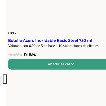
LAKEN
Botella Acero Inoxidable Basic Steel 750 ml
Valorado con
4.90
de 5 en base a
10
valoraciones de clientes
El
El
18,50
€
17,18
€
precio
precio
original
actual
Añadir al carro
era:
es:
18,50€.
17,18€.