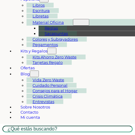
Libros
Escritura
Libretas
Material Oficina
Reglas
Sacapuntas
Colores y Subrayadores
Pegamentos
Kits y Regalos
Kits Ahorro Zero Waste
Tarjetas Regalo
Ofertas
Blog
Vida Zero Waste
Cuidado Personal
Consejos para el Hogar
Crisis Climática
Entrevistas
Sobre Nosotros
Contacto
Mi cuenta
Buscar