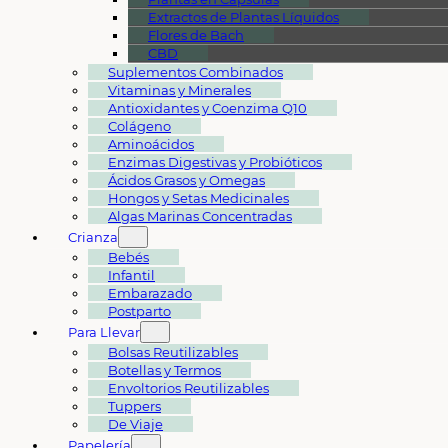
Extractos de Plantas Líquidos
Flores de Bach
CBD
Suplementos Combinados
Vitaminas y Minerales
Antioxidantes y Coenzima Q10
Colágeno
Aminoácidos
Enzimas Digestivas y Probióticos
Ácidos Grasos y Omegas
Hongos y Setas Medicinales
Algas Marinas Concentradas
Crianza
Bebés
Infantil
Embarazado
Postparto
Para Llevar
Bolsas Reutilizables
Botellas y Termos
Envoltorios Reutilizables
Tuppers
De Viaje
Papelería