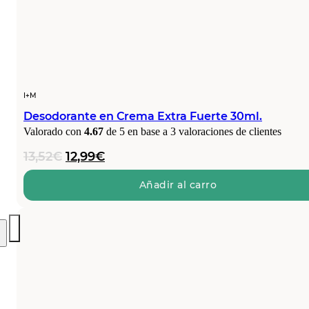
I+M
Desodorante en Crema Extra Fuerte 30ml.
Valorado con
4.67
de 5 en base a
3
valoraciones de clientes
El
El
13,52
€
12,99
€
precio
precio
original
actual
Añadir al carro
era:
es:
13,52€.
12,99€.