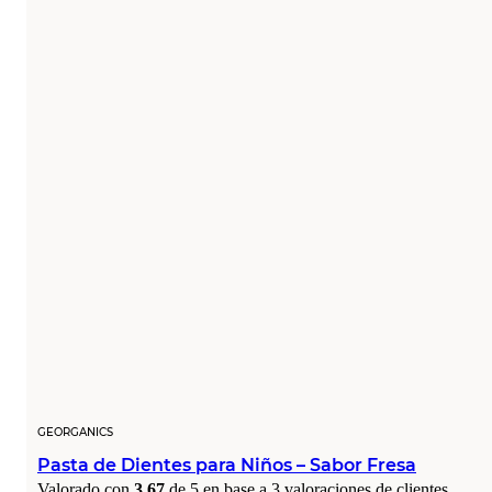
GEORGANICS
Pasta de Dientes para Niños – Sabor Fresa
Valorado con
3.67
de 5 en base a
3
valoraciones de clientes