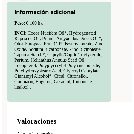
Información adicional
Peso
:
0.100 kg
INCI
: Cocos Nucifera Oil*, Hydrogenated
Rapeseed Oil, Prunus Amygdalus Dulcis Oil*,
Olea Europaea Fruit Oil*, Isoamyllaurate, Zinc
Oxide, Sodium Bicarbonate, Zinc Ricinoleate,
Tapioca Starch*, Caprylic/Capric Triglyceride,
Parfum, Helianthus Annuus Seed Oil,
Tocopherol, Polyglyceryl-3 Poly­ rincinoleate,
Polyhydroxystearic Acid, Glyceryl Caprylate,
Cinnamyl Alcohol*, Citral, Citronellol,
Coumarin, Eugenol, Geraniol, Limonene,
linalool .
Valoraciones
Aún no hay reseñas