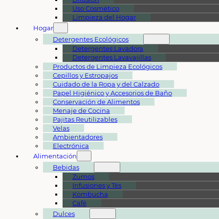
Uso Cosmético
Limpieza del Hogar
Hogar
Detergentes Ecológicos
Detergentes Lavadora
Detergentes Lavavajillas
Productos de Limpieza Ecológicos
Cepillos y Estropajos
Cuidado de la Ropa y del Calzado
Papel Higiénico y Accesorios de Baño
Conservación de Alimentos
Menaje de Cocina
Pajitas Reutilizables
Velas
Ambientadores
Electrónica
Alimentación
Bebidas
Zumos
Infusiones y Tés
Kombucha
Café
Dulces