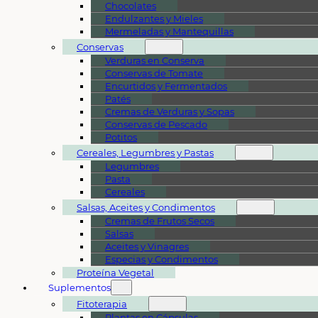
Chocolates
Endulzantes y Mieles
Mermeladas y Mantequillas
Conservas
Verduras en Conserva
Conservas de Tomate
Encurtidos y Fermentados
Patés
Cremas de Verduras y Sopas
Conservas de Pescado
Potitos
Cereales, Legumbres y Pastas
Legumbres
Pasta
Cereales
Salsas, Aceites y Condimentos
Cremas de Frutos Secos
Salsas
Aceites y Vinagres
Especias y Condimentos
Proteína Vegetal
Suplementos
Fitoterapia
Plantas en Cápsulas