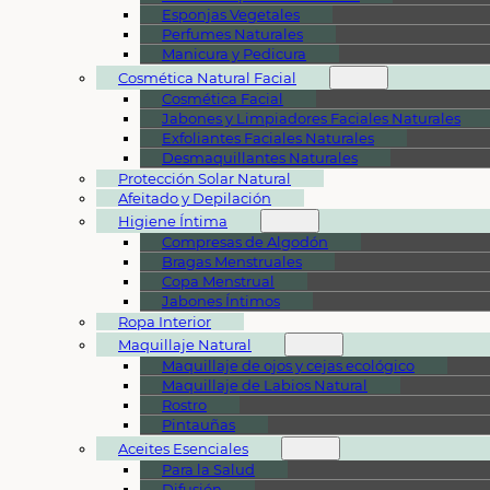
Esponjas Vegetales
Perfumes Naturales
Manicura y Pedicura
Cosmética Natural Facial
Cosmética Facial
Jabones y Limpiadores Faciales Naturales
Exfoliantes Faciales Naturales
Desmaquillantes Naturales
Protección Solar Natural
Afeitado y Depilación
Higiene Íntima
Compresas de Algodón
Bragas Menstruales
Copa Menstrual
Jabones Íntimos
Ropa Interior
Maquillaje Natural
Maquillaje de ojos y cejas ecológico
Maquillaje de Labios Natural
Rostro
Pintauñas
Aceites Esenciales
Para la Salud
Difusión