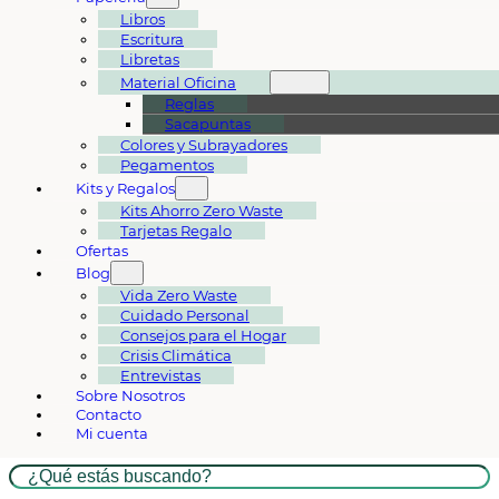
Libros
Escritura
Libretas
Material Oficina
Reglas
Sacapuntas
Colores y Subrayadores
Pegamentos
Kits y Regalos
Kits Ahorro Zero Waste
Tarjetas Regalo
Ofertas
Blog
Vida Zero Waste
Cuidado Personal
Consejos para el Hogar
Crisis Climática
Entrevistas
Sobre Nosotros
Contacto
Mi cuenta
Buscar