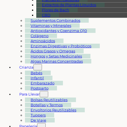
Extractos de Plantas Líquidos
Flores de Bach
CBD
Suplementos Combinados
Vitaminas y Minerales
Antioxidantes y Coenzima Q10
Colágeno
Aminoácidos
Enzimas Digestivas y Probióticos
Ácidos Grasos y Omegas
Hongos y Setas Medicinales
Algas Marinas Concentradas
Crianza
Bebés
Infantil
Embarazado
Postparto
Para Llevar
Bolsas Reutilizables
Botellas y Termos
Envoltorios Reutilizables
Tuppers
De Viaje
Papelería