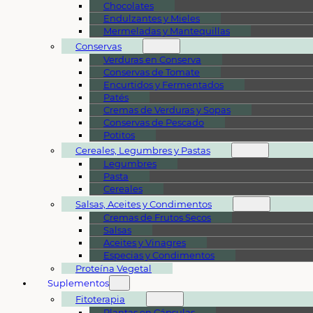
Chocolates
Endulzantes y Mieles
Mermeladas y Mantequillas
Conservas
Verduras en Conserva
Conservas de Tomate
Encurtidos y Fermentados
Patés
Cremas de Verduras y Sopas
Conservas de Pescado
Potitos
Cereales, Legumbres y Pastas
Legumbres
Pasta
Cereales
Salsas, Aceites y Condimentos
Cremas de Frutos Secos
Salsas
Aceites y Vinagres
Especias y Condimentos
Proteína Vegetal
Suplementos
Fitoterapia
Plantas en Cápsulas