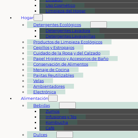
Uso Cosmético
Limpieza del Hogar
Hogar
Detergentes Ecológicos
Detergentes Lavadora
Detergentes Lavavajillas
Productos de Limpieza Ecológicos
Cepillos y Estropajos
Cuidado de la Ropa y del Calzado
Papel Higiénico y Accesorios de Baño
Conservación de Alimentos
Menaje de Cocina
Pajitas Reutilizables
Velas
Ambientadores
Electrónica
Alimentación
Bebidas
Zumos
Infusiones y Tés
Kombucha
Café
Dulces