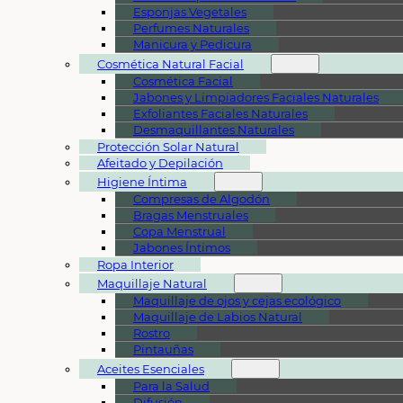
Esponjas Vegetales
Perfumes Naturales
Manicura y Pedicura
Cosmética Natural Facial
Cosmética Facial
Jabones y Limpiadores Faciales Naturales
Exfoliantes Faciales Naturales
Desmaquillantes Naturales
Protección Solar Natural
Afeitado y Depilación
Higiene Íntima
Compresas de Algodón
Bragas Menstruales
Copa Menstrual
Jabones Íntimos
Ropa Interior
Maquillaje Natural
Maquillaje de ojos y cejas ecológico
Maquillaje de Labios Natural
Rostro
Pintauñas
Aceites Esenciales
Para la Salud
Difusión