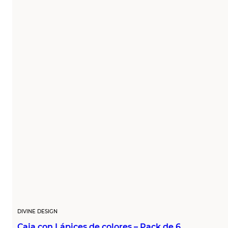
DIVINE DESIGN
Caja con Lápices de colores – Pack de 6