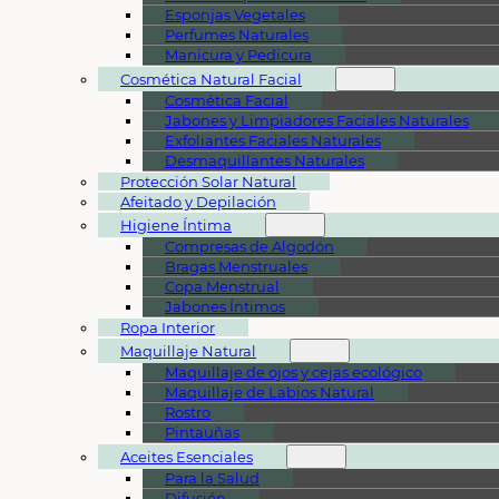
Esponjas Vegetales
Perfumes Naturales
Manicura y Pedicura
Cosmética Natural Facial
Cosmética Facial
Jabones y Limpiadores Faciales Naturales
Exfoliantes Faciales Naturales
Desmaquillantes Naturales
Protección Solar Natural
Afeitado y Depilación
Higiene Íntima
Compresas de Algodón
Bragas Menstruales
Copa Menstrual
Jabones Íntimos
Ropa Interior
Maquillaje Natural
Maquillaje de ojos y cejas ecológico
Maquillaje de Labios Natural
Rostro
Pintauñas
Aceites Esenciales
Para la Salud
Difusión