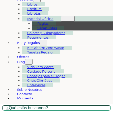
Libros
Escritura
Libretas
Material Oficina
Reglas
Sacapuntas
Colores y Subrayadores
Pegamentos
Kits y Regalos
Kits Ahorro Zero Waste
Tarjetas Regalo
Ofertas
Blog
Vida Zero Waste
Cuidado Personal
Consejos para el Hogar
Crisis Climática
Entrevistas
Sobre Nosotros
Contacto
Mi cuenta
Buscar