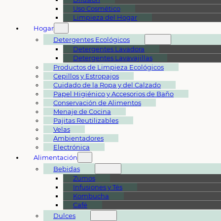
Uso Cosmético
Limpieza del Hogar
Hogar
Detergentes Ecológicos
Detergentes Lavadora
Detergentes Lavavajillas
Productos de Limpieza Ecológicos
Cepillos y Estropajos
Cuidado de la Ropa y del Calzado
Papel Higiénico y Accesorios de Baño
Conservación de Alimentos
Menaje de Cocina
Pajitas Reutilizables
Velas
Ambientadores
Electrónica
Alimentación
Bebidas
Zumos
Infusiones y Tés
Kombucha
Café
Dulces