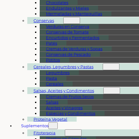
Chocolates
Endulzantes y Mieles
Mermeladas y Mantequillas
Conservas
Verduras en Conserva
Conservas de Tomate
Encurtidos y Fermentados
Patés
Cremas de Verduras y Sopas
Conservas de Pescado
Potitos
Cereales, Legumbres y Pastas
Legumbres
Pasta
Cereales
Salsas, Aceites y Condimentos
Cremas de Frutos Secos
Salsas
Aceites y Vinagres
Especias y Condimentos
Proteína Vegetal
Suplementos
Fitoterapia
Plantas en Cápsulas