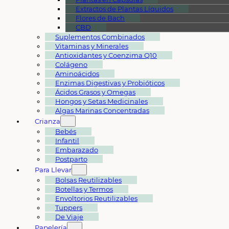
Extractos de Plantas Líquidos
Flores de Bach
CBD
Suplementos Combinados
Vitaminas y Minerales
Antioxidantes y Coenzima Q10
Colágeno
Aminoácidos
Enzimas Digestivas y Probióticos
Ácidos Grasos y Omegas
Hongos y Setas Medicinales
Algas Marinas Concentradas
Crianza
Bebés
Infantil
Embarazado
Postparto
Para Llevar
Bolsas Reutilizables
Botellas y Termos
Envoltorios Reutilizables
Tuppers
De Viaje
Papelería