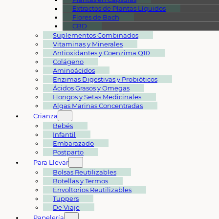
Extractos de Plantas Líquidos
Flores de Bach
CBD
Suplementos Combinados
Vitaminas y Minerales
Antioxidantes y Coenzima Q10
Colágeno
Aminoácidos
Enzimas Digestivas y Probióticos
Ácidos Grasos y Omegas
Hongos y Setas Medicinales
Algas Marinas Concentradas
Crianza
Bebés
Infantil
Embarazado
Postparto
Para Llevar
Bolsas Reutilizables
Botellas y Termos
Envoltorios Reutilizables
Tuppers
De Viaje
Papelería