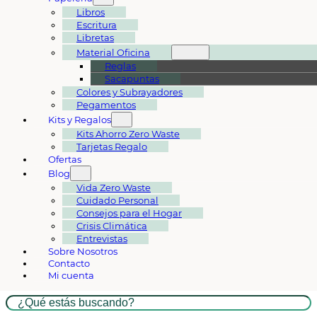
Libros
Escritura
Libretas
Material Oficina
Reglas
Sacapuntas
Colores y Subrayadores
Pegamentos
Kits y Regalos
Kits Ahorro Zero Waste
Tarjetas Regalo
Ofertas
Blog
Vida Zero Waste
Cuidado Personal
Consejos para el Hogar
Crisis Climática
Entrevistas
Sobre Nosotros
Contacto
Mi cuenta
Buscar