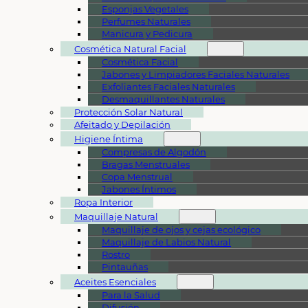
Esponjas Vegetales
Perfumes Naturales
Manicura y Pedicura
Cosmética Natural Facial
Cosmética Facial
Jabones y Limpiadores Faciales Naturales
Exfoliantes Faciales Naturales
Desmaquillantes Naturales
Protección Solar Natural
Afeitado y Depilación
Higiene Íntima
Compresas de Algodón
Bragas Menstruales
Copa Menstrual
Jabones Íntimos
Ropa Interior
Maquillaje Natural
Maquillaje de ojos y cejas ecológico
Maquillaje de Labios Natural
Rostro
Pintauñas
Aceites Esenciales
Para la Salud
Difusión