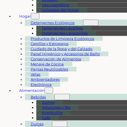
Uso Cosmético
Limpieza del Hogar
Hogar
Detergentes Ecológicos
Detergentes Lavadora
Detergentes Lavavajillas
Productos de Limpieza Ecológicos
Cepillos y Estropajos
Cuidado de la Ropa y del Calzado
Papel Higiénico y Accesorios de Baño
Conservación de Alimentos
Menaje de Cocina
Pajitas Reutilizables
Velas
Ambientadores
Electrónica
Alimentación
Bebidas
Zumos
Infusiones y Tés
Kombucha
Café
Dulces