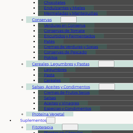
Chocolates
Endulzantes y Mieles
Mermeladas y Mantequillas
Conservas
Verduras en Conserva
Conservas de Tomate
Encurtidos y Fermentados
Patés
Cremas de Verduras y Sopas
Conservas de Pescado
Potitos
Cereales, Legumbres y Pastas
Legumbres
Pasta
Cereales
Salsas, Aceites y Condimentos
Cremas de Frutos Secos
Salsas
Aceites y Vinagres
Especias y Condimentos
Proteína Vegetal
Suplementos
Fitoterapia
Plantas en Cápsulas