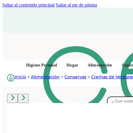
Saltar al contenido principal
Saltar al pie de página
Higiene Personal
Hogar
Alimentación
Suple
Inicio
>
Alimentación
>
Conservas
>
Cremas de Verdura
Buscar