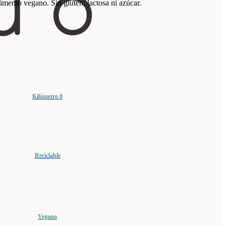
imento vegano. Sin gluten, lactosa ni azúcar.
Kilómetro 0
Reciclable
Vegano