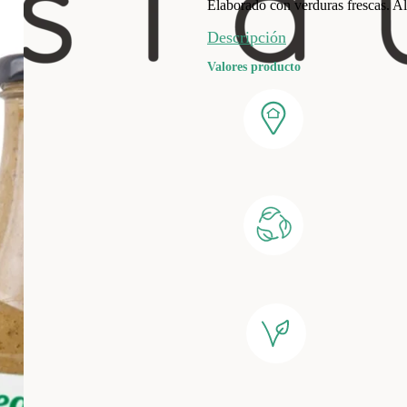
Elaborado con verduras frescas. Al
Descripción
Valores producto