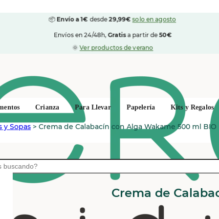
📦
Envío a 1€
desde
29,99€
solo en agosto
Envíos en 24/48h,
Gratis
a partir de
50€
🌞
Ver productos de verano
mentos
Crianza
Para Llevar
Papelería
Kits y Regalos
s y Sopas
>
Crema de Calabacín con Alga Wakame 500 ml BIO
VEGETALIA
Crema de Calaba