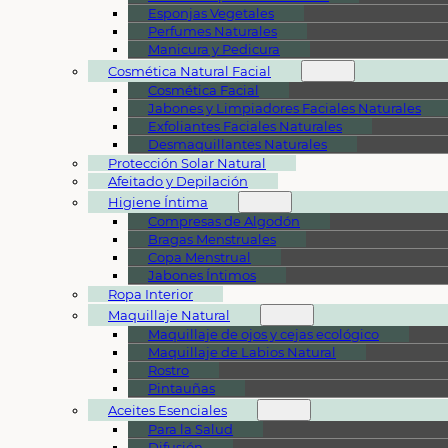
Esponjas Vegetales
Perfumes Naturales
Manicura y Pedicura
Cosmética Natural Facial
Cosmética Facial
Jabones y Limpiadores Faciales Naturales
Exfoliantes Faciales Naturales
Desmaquillantes Naturales
Protección Solar Natural
Afeitado y Depilación
Higiene Íntima
Compresas de Algodón
Bragas Menstruales
Copa Menstrual
Jabones Íntimos
Ropa Interior
Maquillaje Natural
Maquillaje de ojos y cejas ecológico
Maquillaje de Labios Natural
Rostro
Pintauñas
Aceites Esenciales
Para la Salud
Difusión