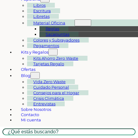
Libros
Escritura
Libretas
Material Oficina
Reglas
Sacapuntas
Colores y Subrayadores
Pegamentos
Kits y Regalos
Kits Ahorro Zero Waste
Tarjetas Regalo
Ofertas
Blog
Vida Zero Waste
Cuidado Personal
Consejos para el Hogar
Crisis Climática
Entrevistas
Sobre Nosotros
Contacto
Mi cuenta
Buscar