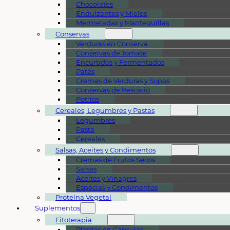
Chocolates
Endulzantes y Mieles
Mermeladas y Mantequillas
Conservas
Verduras en Conserva
Conservas de Tomate
Encurtidos y Fermentados
Patés
Cremas de Verduras y Sopas
Conservas de Pescado
Potitos
Cereales, Legumbres y Pastas
Legumbres
Pasta
Cereales
Salsas, Aceites y Condimentos
Cremas de Frutos Secos
Salsas
Aceites y Vinagres
Especias y Condimentos
Proteína Vegetal
Suplementos
Fitoterapia
Plantas en Cápsulas