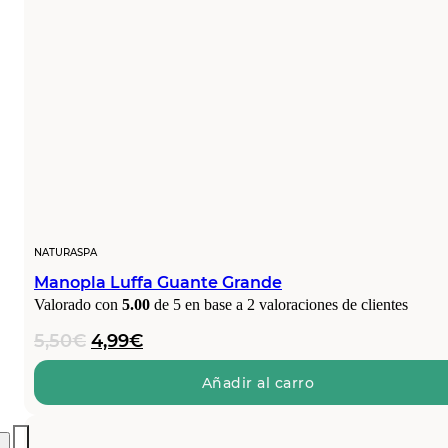
NATURASPA
Manopla Luffa Guante Grande
Valorado con
5.00
de 5 en base a
2
valoraciones de clientes
El
El
5,50
€
4,99
€
precio
precio
original
actual
Añadir al carro
era:
es:
5,50€.
4,99€.