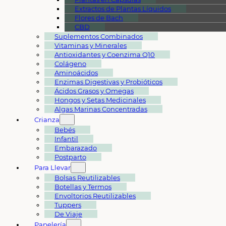
Extractos de Plantas Líquidos
Flores de Bach
CBD
Suplementos Combinados
Vitaminas y Minerales
Antioxidantes y Coenzima Q10
Colágeno
Aminoácidos
Enzimas Digestivas y Probióticos
Ácidos Grasos y Omegas
Hongos y Setas Medicinales
Algas Marinas Concentradas
Crianza
Bebés
Infantil
Embarazado
Postparto
Para Llevar
Bolsas Reutilizables
Botellas y Termos
Envoltorios Reutilizables
Tuppers
De Viaje
Papelería