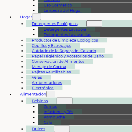
Uso Cosmético
Limpieza del Hogar
Hogar
Detergentes Ecológicos
Detergentes Lavadora
Detergentes Lavavajillas
Productos de Limpieza Ecológicos
Cepillos y Estropajos
Cuidado de la Ropa y del Calzado
Papel Higiénico y Accesorios de Baño
Conservación de Alimentos
Menaje de Cocina
Pajitas Reutilizables
Velas
Ambientadores
Electrónica
Alimentación
Bebidas
Zumos
Infusiones y Tés
Kombucha
Café
Dulces