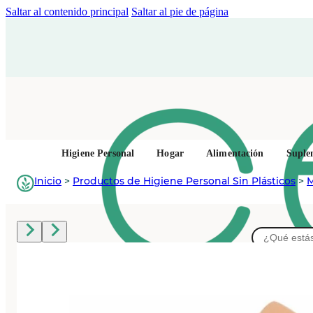
Saltar al contenido principal
Saltar al pie de página
Higiene Personal
Hogar
Alimentación
Suple
Inicio
>
Productos de Higiene Personal Sin Plásticos
>
M
Buscar