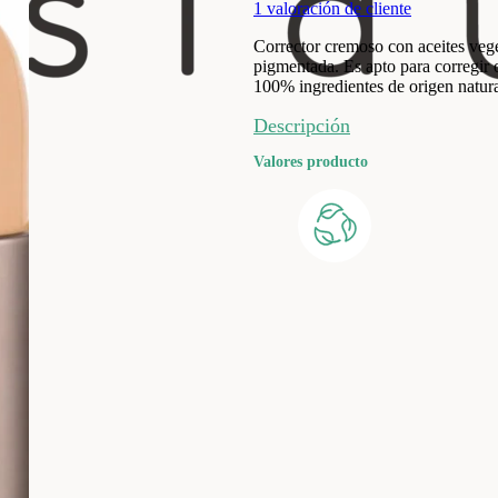
1
valoración de cliente
Corrector cremoso con aceites vege
pigmentada. Es apto para corregir o
100% ingredientes de origen natur
Descripción
Valores producto