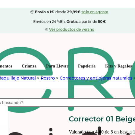
📦
Envío a 1€
desde
29,99€
solo en agosto
Envíos en 24/48h,
Gratis
a partir de
50€
🌞
Ver productos de verano
mentos
Crianza
Para Llevar
Papelería
Kits y Regalos
aquillaje Natural
>
Rostro
>
Correctores y antiojeras naturales
BOHO GREEN MAKE UP
Corrector 01 Bei
Valorado con
4.00
de 5 en base a