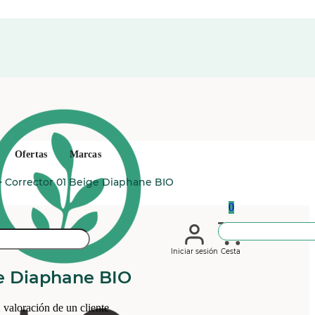
Ofertas
Marcas
>
Corrector 01 Beige Diaphane BIO
0
Iniciar sesión
Cesta
ge Diaphane BIO
1
valoración de un cliente