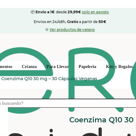
📦
Envío a 1€
desde
29,99€
solo en agosto
Envíos en 24/48h,
Gratis
a partir de
50€
🌞
Ver productos de verano
mentos
Crianza
Para Llevar
Papelería
Kits y Regalos
>
Coenzima Q10 30 mg – 30 Cápsulas Veganas
SOLGAR
Coenzima Q10 30 