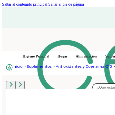
Saltar al contenido principal
Saltar al pie de página
Higiene Personal
Hogar
Alimentación
Suple
Inicio
>
Suplementos
>
Antioxidantes y Coenzima Q10
Buscar