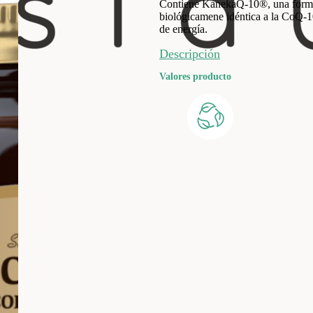
Contiene KanekaQ-10®, una forma
biológicamene idéntica a la CoQ-1
de energía.
Descripción
Valores producto