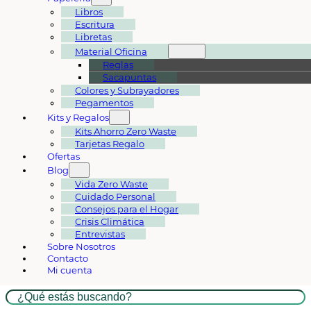
Libros
Escritura
Libretas
Material Oficina
Reglas
Sacapuntas
Colores y Subrayadores
Pegamentos
Kits y Regalos
Kits Ahorro Zero Waste
Tarjetas Regalo
Ofertas
Blog
Vida Zero Waste
Cuidado Personal
Consejos para el Hogar
Crisis Climática
Entrevistas
Sobre Nosotros
Contacto
Mi cuenta
Buscar