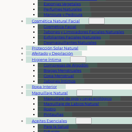
Esponjas Vegetales
Perfumes Naturales
Manicura y Pedicura
Cosmética Natural Facial
Cosmética Facial
Jabones y Limpiadores Faciales Naturales
Exfoliantes Faciales Naturales
Desmaquillantes Naturales
Protección Solar Natural
Afeitado y Depilación
Higiene Íntima
Compresas de Algodón
Bragas Menstruales
Copa Menstrual
Jabones Íntimos
Ropa Interior
Maquillaje Natural
Maquillaje de ojos y cejas ecológico
Maquillaje de Labios Natural
Rostro
Pintauñas
Aceites Esenciales
Para la Salud
Difusión