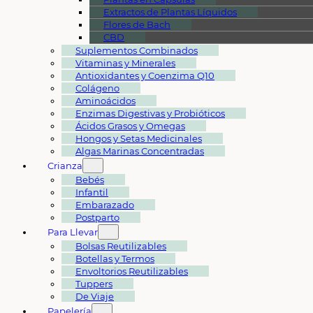
Extractos de Plantas Líquidos
Flores de Bach
CBD
Suplementos Combinados
Vitaminas y Minerales
Antioxidantes y Coenzima Q10
Colágeno
Aminoácidos
Enzimas Digestivas y Probióticos
Ácidos Grasos y Omegas
Hongos y Setas Medicinales
Algas Marinas Concentradas
Crianza
Bebés
Infantil
Embarazado
Postparto
Para Llevar
Bolsas Reutilizables
Botellas y Termos
Envoltorios Reutilizables
Tuppers
De Viaje
Papelería