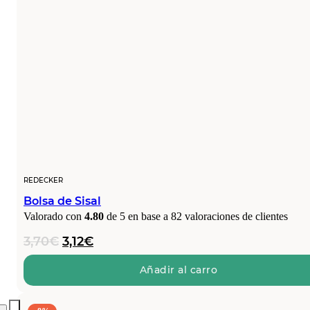
REDECKER
Bolsa de Sisal
Valorado con
4.80
de 5 en base a
82
valoraciones de clientes
El
El
3,70
€
3,12
€
precio
precio
original
actual
Añadir al carro
era:
es:
3,70€.
3,12€.