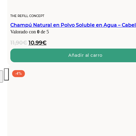
THE REFILL CONCEPT
Champú Natural en Polvo Soluble en Agua – Cabel
Valorado con
0
de 5
El
El
11,90
€
10,99
€
precio
precio
original
actual
Añadir al carro
era:
es:
11,90€.
10,99€.
-4%