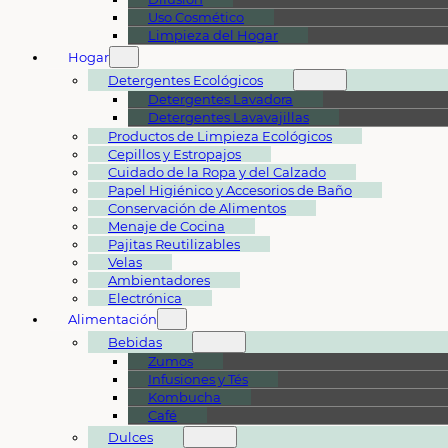
Uso Cosmético
Limpieza del Hogar
Hogar
Detergentes Ecológicos
Detergentes Lavadora
Detergentes Lavavajillas
Productos de Limpieza Ecológicos
Cepillos y Estropajos
Cuidado de la Ropa y del Calzado
Papel Higiénico y Accesorios de Baño
Conservación de Alimentos
Menaje de Cocina
Pajitas Reutilizables
Velas
Ambientadores
Electrónica
Alimentación
Bebidas
Zumos
Infusiones y Tés
Kombucha
Café
Dulces