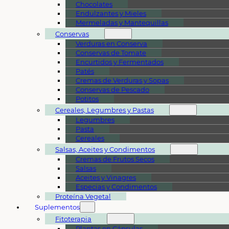
Chocolates
Endulzantes y Mieles
Mermeladas y Mantequillas
Conservas
Verduras en Conserva
Conservas de Tomate
Encurtidos y Fermentados
Patés
Cremas de Verduras y Sopas
Conservas de Pescado
Potitos
Cereales, Legumbres y Pastas
Legumbres
Pasta
Cereales
Salsas, Aceites y Condimentos
Cremas de Frutos Secos
Salsas
Aceites y Vinagres
Especias y Condimentos
Proteína Vegetal
Suplementos
Fitoterapia
Plantas en Cápsulas