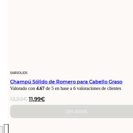
SABSOLIDS
Champú Sólido de Romero para Cabello Graso
Valorado con
4.67
de 5 en base a
6
valoraciones de clientes
El
El
12,50
€
11,99
€
precio
precio
original
actual
Sin stock
era:
es:
12,50€.
11,99€.