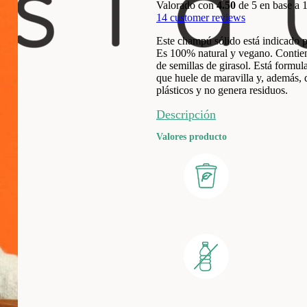
Valorado con
4.50
de 5 en base a
14
customer reviews
Este champú sólido está indicado 
Es 100% natural y vegano. Contiene
de semillas de girasol. Está formu
que huele de maravilla y, además, 
plásticos y no genera residuos.
Descripción
Valores producto