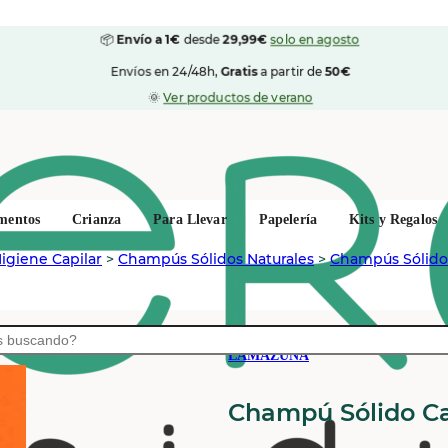
📦
Envío a 1€
desde
29,99€
solo en agosto
Envíos en 24/48h,
Gratis
a partir de
50€
🌞
Ver productos de verano
mentos
Crianza
Para Llevar
Papelería
Kits y Regalos
igiene Capilar
>
Champús Sólidos Naturales
>
Champús Sólidos
LAMAZUNA
Champú Sólido Cab