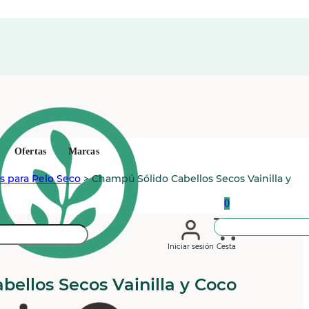
Ofertas
Marcas
 para Pelo Seco
>
Champú Sólido Cabellos Secos Vainilla y
0
Iniciar sesión
Cesta
ellos Secos Vainilla y Coco