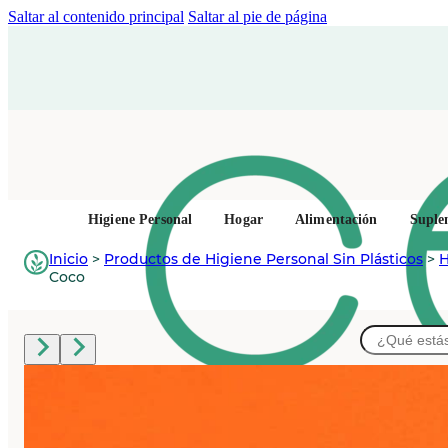
Saltar al contenido principal
Saltar al pie de página
Higiene Personal
Hogar
Alimentación
Suple
Inicio
>
Productos de Higiene Personal Sin Plásticos
>
H
Coco
Buscar