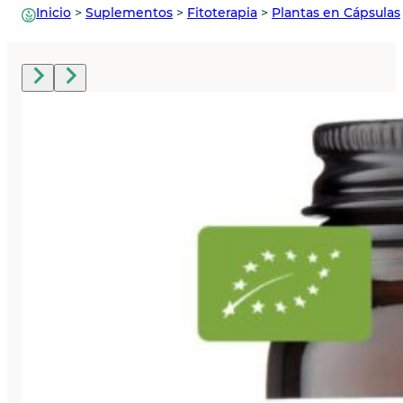
Inicio
>
Suplementos
>
Fitoterapia
>
Plantas en Cápsulas