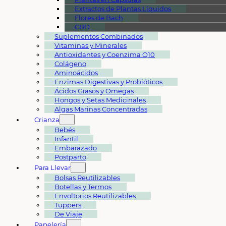
Extractos de Plantas Líquidos
Flores de Bach
CBD
Suplementos Combinados
Vitaminas y Minerales
Antioxidantes y Coenzima Q10
Colágeno
Aminoácidos
Enzimas Digestivas y Probióticos
Ácidos Grasos y Omegas
Hongos y Setas Medicinales
Algas Marinas Concentradas
Crianza
Bebés
Infantil
Embarazado
Postparto
Para Llevar
Bolsas Reutilizables
Botellas y Termos
Envoltorios Reutilizables
Tuppers
De Viaje
Papelería