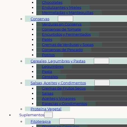
Chocolates
Endulzantes y Mieles
Mermeladas y Mantequillas
Conservas
Verduras en Conserva
Conservas de Tomate
Encurtidos y Fermentados
Patés
Cremas de Verduras y Sopas
Conservas de Pescado
Potitos
Cereales, Legumbres y Pastas
Legumbres
Pasta
Cereales
Salsas, Aceites y Condimentos
Cremas de Frutos Secos
Salsas
Aceites y Vinagres
Especias y Condimentos
Proteína Vegetal
Suplementos
Fitoterapia
Plantas en Cápsulas