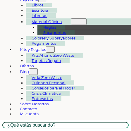
Libros
Escritura
Libretas
Material Oficina
Reglas
Sacapuntas
Colores y Subrayadores
Pegamentos
Kits y Regalos
Kits Ahorro Zero Waste
Tarjetas Regalo
Ofertas
Blog
Vida Zero Waste
Cuidado Personal
Consejos para el Hogar
Crisis Climática
Entrevistas
Sobre Nosotros
Contacto
Mi cuenta
Buscar