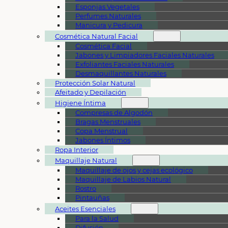
Esponjas Vegetales
Perfumes Naturales
Manicura y Pedicura
Cosmética Natural Facial
Cosmética Facial
Jabones y Limpiadores Faciales Naturales
Exfoliantes Faciales Naturales
Desmaquillantes Naturales
Protección Solar Natural
Afeitado y Depilación
Higiene Íntima
Compresas de Algodón
Bragas Menstruales
Copa Menstrual
Jabones Íntimos
Ropa Interior
Maquillaje Natural
Maquillaje de ojos y cejas ecológico
Maquillaje de Labios Natural
Rostro
Pintauñas
Aceites Esenciales
Para la Salud
Difusión