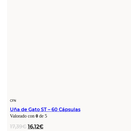
CFN
Uña de Gato ST – 60 Cápsulas
Valorado con
0
de 5
El
El
17,39
€
16,12
€