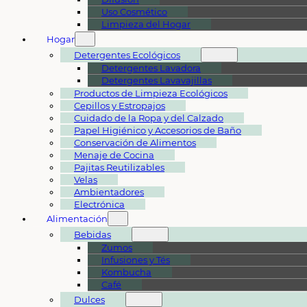
Uso Cosmético
Limpieza del Hogar
Hogar
Detergentes Ecológicos
Detergentes Lavadora
Detergentes Lavavajillas
Productos de Limpieza Ecológicos
Cepillos y Estropajos
Cuidado de la Ropa y del Calzado
Papel Higiénico y Accesorios de Baño
Conservación de Alimentos
Menaje de Cocina
Pajitas Reutilizables
Velas
Ambientadores
Electrónica
Alimentación
Bebidas
Zumos
Infusiones y Tés
Kombucha
Café
Dulces