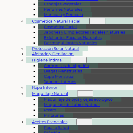
Esponjas Vegetales
Perfumes Naturales
Manicura y Pedicura
Cosmética Natural Facial
Cosmética Facial
Jabones y Limpiadores Faciales Naturales
Exfoliantes Faciales Naturales
Desmaquillantes Naturales
Protección Solar Natural
Afeitado y Depilación
Higiene Íntima
Compresas de Algodón
Bragas Menstruales
Copa Menstrual
Jabones Íntimos
Ropa Interior
Maquillaje Natural
Maquillaje de ojos y cejas ecológico
Maquillaje de Labios Natural
Rostro
Pintauñas
Aceites Esenciales
Para la Salud
Difusión