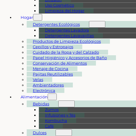
Uso Cosmético
Limpieza del Hogar
Hogar
Detergentes Ecológicos
Detergentes Lavadora
Detergentes Lavavajillas
Productos de Limpieza Ecológicos
Cepillos y Estropajos
Cuidado de la Ropa y del Calzado
Papel Higiénico y Accesorios de Baño
Conservación de Alimentos
Menaje de Cocina
Pajitas Reutilizables
Velas
Ambientadores
Electrónica
Alimentación
Bebidas
Zumos
Infusiones y Tés
Kombucha
Café
Dulces