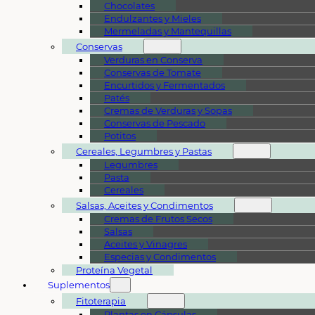
Chocolates
Endulzantes y Mieles
Mermeladas y Mantequillas
Conservas
Verduras en Conserva
Conservas de Tomate
Encurtidos y Fermentados
Patés
Cremas de Verduras y Sopas
Conservas de Pescado
Potitos
Cereales, Legumbres y Pastas
Legumbres
Pasta
Cereales
Salsas, Aceites y Condimentos
Cremas de Frutos Secos
Salsas
Aceites y Vinagres
Especias y Condimentos
Proteína Vegetal
Suplementos
Fitoterapia
Plantas en Cápsulas