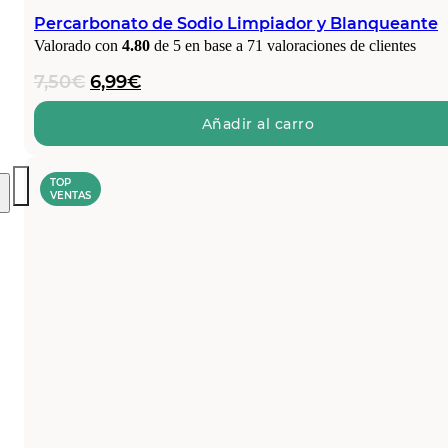
Percarbonato de Sodio Limpiador y Blanqueante
Valorado con
4.80
de 5 en base a
71
valoraciones de clientes
El
El
7,50
€
6,99
€
precio
precio
original
actual
Añadir al carro
era:
es:
7,50€.
6,99€.
TOP
VENTAS