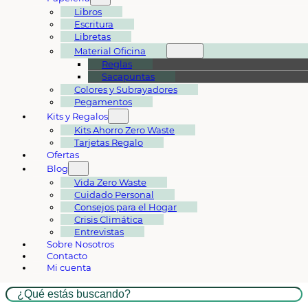
Libros
Escritura
Libretas
Material Oficina
Reglas
Sacapuntas
Colores y Subrayadores
Pegamentos
Kits y Regalos
Kits Ahorro Zero Waste
Tarjetas Regalo
Ofertas
Blog
Vida Zero Waste
Cuidado Personal
Consejos para el Hogar
Crisis Climática
Entrevistas
Sobre Nosotros
Contacto
Mi cuenta
Buscar