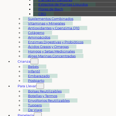
Extractos de Plantas Líquidos
Flores de Bach
CBD
Suplementos Combinados
Vitaminas y Minerales
Antioxidantes y Coenzima Q10
Colágeno
Aminoácidos
Enzimas Digestivas y Probióticos
Ácidos Grasos y Omegas
Hongos y Setas Medicinales
Algas Marinas Concentradas
Crianza
Bebés
Infantil
Embarazado
Postparto
Para Llevar
Bolsas Reutilizables
Botellas y Termos
Envoltorios Reutilizables
Tuppers
De Viaje
Papelería