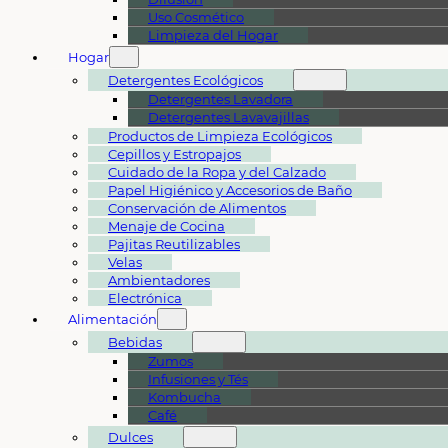
Uso Cosmético
Limpieza del Hogar
Hogar
Detergentes Ecológicos
Detergentes Lavadora
Detergentes Lavavajillas
Productos de Limpieza Ecológicos
Cepillos y Estropajos
Cuidado de la Ropa y del Calzado
Papel Higiénico y Accesorios de Baño
Conservación de Alimentos
Menaje de Cocina
Pajitas Reutilizables
Velas
Ambientadores
Electrónica
Alimentación
Bebidas
Zumos
Infusiones y Tés
Kombucha
Café
Dulces