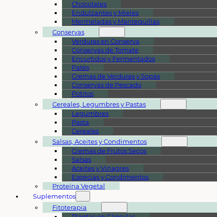
Chocolates
Endulzantes y Mieles
Mermeladas y Mantequillas
Conservas
Verduras en Conserva
Conservas de Tomate
Encurtidos y Fermentados
Patés
Cremas de Verduras y Sopas
Conservas de Pescado
Potitos
Cereales, Legumbres y Pastas
Legumbres
Pasta
Cereales
Salsas, Aceites y Condimentos
Cremas de Frutos Secos
Salsas
Aceites y Vinagres
Especias y Condimentos
Proteína Vegetal
Suplementos
Fitoterapia
Plantas en Cápsulas