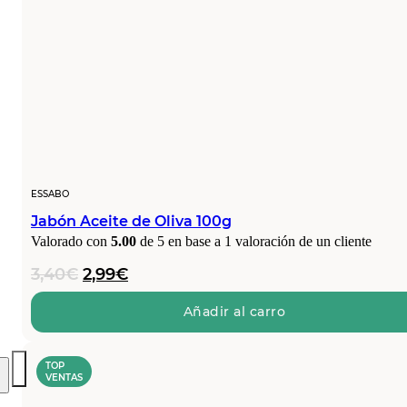
ESSABO
Jabón Aceite de Oliva 100g
Valorado con
5.00
de 5 en base a
1
valoración de un cliente
El
El
3,40
€
2,99
€
precio
precio
original
actual
Añadir al carro
era:
es:
3,40€.
2,99€.
TOP
VENTAS