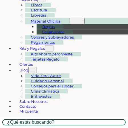
Libros
Escritura
Libretas
Material Oficina
Reglas
Sacapuntas
Colores y Subrayadores
Pegamentos
Kits y Regalos
Kits Ahorro Zero Waste
Tarjetas Regalo
Ofertas
Blog
Vida Zero Waste
Cuidado Personal
Consejos para el Hogar
Crisis Climática
Entrevistas
Sobre Nosotros
Contacto
Mi cuenta
Buscar