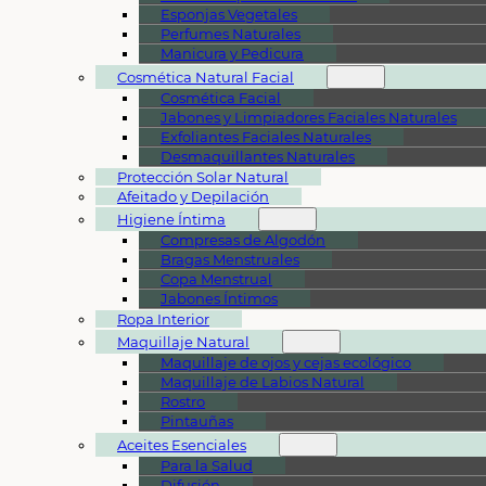
Esponjas Vegetales
Perfumes Naturales
Manicura y Pedicura
Cosmética Natural Facial
Cosmética Facial
Jabones y Limpiadores Faciales Naturales
Exfoliantes Faciales Naturales
Desmaquillantes Naturales
Protección Solar Natural
Afeitado y Depilación
Higiene Íntima
Compresas de Algodón
Bragas Menstruales
Copa Menstrual
Jabones Íntimos
Ropa Interior
Maquillaje Natural
Maquillaje de ojos y cejas ecológico
Maquillaje de Labios Natural
Rostro
Pintauñas
Aceites Esenciales
Para la Salud
Difusión