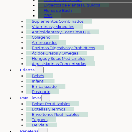
Extractos de Plantas Líquidos
Flores de Bach
CBD
Suplementos Combinados
Vitaminas y Minerales
Antioxidantes y Coenzima Q10
Colágeno
Aminoácidos
Enzimas Digestivas y Probióticos
Ácidos Grasos y Omegas
Hongos y Setas Medicinales
Algas Marinas Concentradas
Crianza
Bebés
Infantil
Embarazado
Postparto
Para Llevar
Bolsas Reutilizables
Botellas y Termos
Envoltorios Reutilizables
Tuppers
De Viaje
Papelería