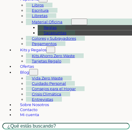
Libros
Escritura
Libretas
Material Oficina
Reglas
Sacapuntas
Colores y Subrayadores
Pegamentos
Kits y Regalos
Kits Ahorro Zero Waste
Tarjetas Regalo
Ofertas
Blog
Vida Zero Waste
Cuidado Personal
Consejos para el Hogar
Crisis Climática
Entrevistas
Sobre Nosotros
Contacto
Mi cuenta
Buscar