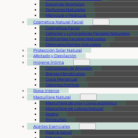
Esponjas Vegetales
Perfumes Naturales
Manicura y Pedicura
Cosmética Natural Facial
Cosmética Facial
Jabones y Limpiadores Faciales Naturales
Exfoliantes Faciales Naturales
Desmaquillantes Naturales
Protección Solar Natural
Afeitado y Depilación
Higiene Íntima
Compresas de Algodón
Bragas Menstruales
Copa Menstrual
Jabones Íntimos
Ropa Interior
Maquillaje Natural
Maquillaje de ojos y cejas ecológico
Maquillaje de Labios Natural
Rostro
Pintauñas
Aceites Esenciales
Para la Salud
Difusión