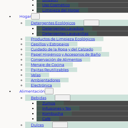
Uso Cosmético
Limpieza del Hogar
Hogar
Detergentes Ecológicos
Detergentes Lavadora
Detergentes Lavavajillas
Productos de Limpieza Ecológicos
Cepillos y Estropajos
Cuidado de la Ropa y del Calzado
Papel Higiénico y Accesorios de Baño
Conservación de Alimentos
Menaje de Cocina
Pajitas Reutilizables
Velas
Ambientadores
Electrónica
Alimentación
Bebidas
Zumos
Infusiones y Tés
Kombucha
Café
Dulces