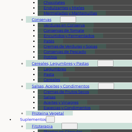
Chocolates
Endulzantes y Mieles
Mermeladas y Mantequillas
Conservas
Verduras en Conserva
Conservas de Tomate
Encurtidos y Fermentados
Patés
Cremas de Verduras y Sopas
Conservas de Pescado
Potitos
Cereales, Legumbres y Pastas
Legumbres
Pasta
Cereales
Salsas, Aceites y Condimentos
Cremas de Frutos Secos
Salsas
Aceites y Vinagres
Especias y Condimentos
Proteína Vegetal
Suplementos
Fitoterapia
Plantas en Cápsulas