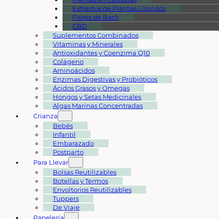
Extractos de Plantas Líquidos
Flores de Bach
CBD
Suplementos Combinados
Vitaminas y Minerales
Antioxidantes y Coenzima Q10
Colágeno
Aminoácidos
Enzimas Digestivas y Probióticos
Ácidos Grasos y Omegas
Hongos y Setas Medicinales
Algas Marinas Concentradas
Crianza
Bebés
Infantil
Embarazado
Postparto
Para Llevar
Bolsas Reutilizables
Botellas y Termos
Envoltorios Reutilizables
Tuppers
De Viaje
Papelería