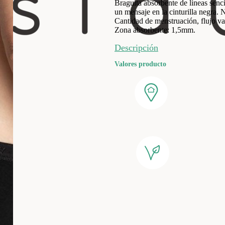
Braguita absorbente de líneas senci
un mensaje en la cinturilla negra. 
Cantidad de menstruación, flujo va
Zona absorbente: 1,5mm.
Descripción
Valores producto