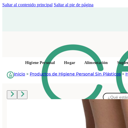
Saltar al contenido principal
Saltar al pie de página
Higiene Personal
Hogar
Alimentación
Suple
Inicio
>
Productos de Higiene Personal Sin Plásticos
>
H
Buscar