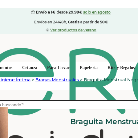
📦
Envío a 1€
desde
29,99€
solo en agosto
Envíos en 24/48h,
Gratis
a partir de
50€
🌞
Ver productos de verano
mentos
Crianza
Para Llevar
Papelería
Kits y Regalos
igiene Íntima
>
Bragas Menstruales
>
Braguita Menstrual Negr
COCORO
Braguita Menstru