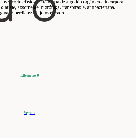
llas y corte clásico. Está hecha de algodón orgánico e incorpora
No huele, absorbente, hidrófuga, transpirable, antibacteriana.
ginal o pérdidas: Flujo moderado.
Kilómetro 0
Vegano