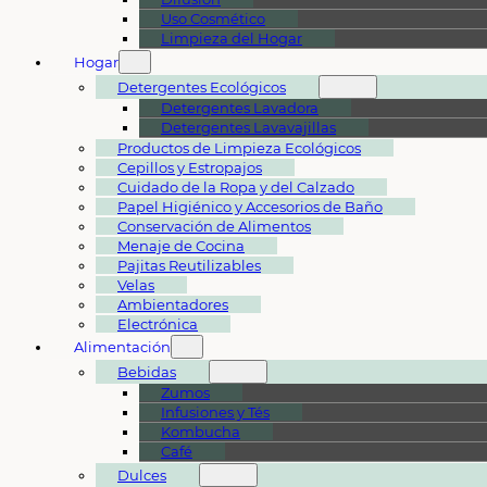
Uso Cosmético
Limpieza del Hogar
Hogar
Detergentes Ecológicos
Detergentes Lavadora
Detergentes Lavavajillas
Productos de Limpieza Ecológicos
Cepillos y Estropajos
Cuidado de la Ropa y del Calzado
Papel Higiénico y Accesorios de Baño
Conservación de Alimentos
Menaje de Cocina
Pajitas Reutilizables
Velas
Ambientadores
Electrónica
Alimentación
Bebidas
Zumos
Infusiones y Tés
Kombucha
Café
Dulces