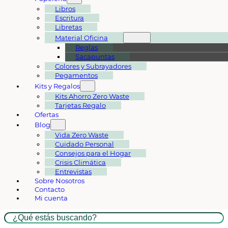
Libros
Escritura
Libretas
Material Oficina
Reglas
Sacapuntas
Colores y Subrayadores
Pegamentos
Kits y Regalos
Kits Ahorro Zero Waste
Tarjetas Regalo
Ofertas
Blog
Vida Zero Waste
Cuidado Personal
Consejos para el Hogar
Crisis Climática
Entrevistas
Sobre Nosotros
Contacto
Mi cuenta
Buscar