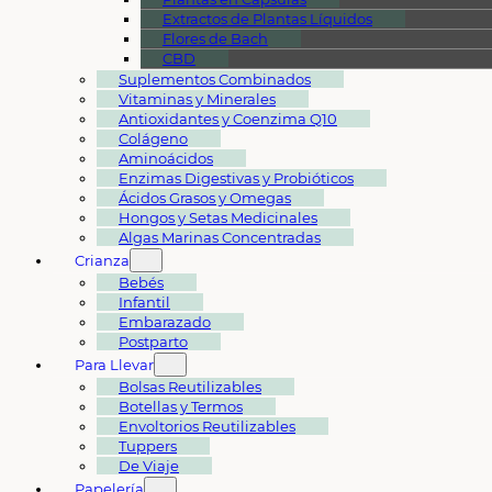
Extractos de Plantas Líquidos
Flores de Bach
CBD
Suplementos Combinados
Vitaminas y Minerales
Antioxidantes y Coenzima Q10
Colágeno
Aminoácidos
Enzimas Digestivas y Probióticos
Ácidos Grasos y Omegas
Hongos y Setas Medicinales
Algas Marinas Concentradas
Crianza
Bebés
Infantil
Embarazado
Postparto
Para Llevar
Bolsas Reutilizables
Botellas y Termos
Envoltorios Reutilizables
Tuppers
De Viaje
Papelería