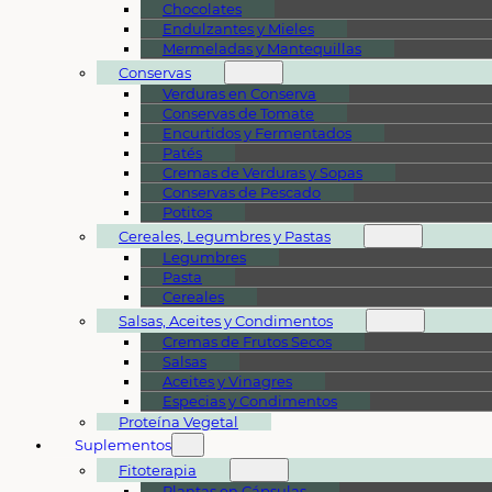
Chocolates
Endulzantes y Mieles
Mermeladas y Mantequillas
Conservas
Verduras en Conserva
Conservas de Tomate
Encurtidos y Fermentados
Patés
Cremas de Verduras y Sopas
Conservas de Pescado
Potitos
Cereales, Legumbres y Pastas
Legumbres
Pasta
Cereales
Salsas, Aceites y Condimentos
Cremas de Frutos Secos
Salsas
Aceites y Vinagres
Especias y Condimentos
Proteína Vegetal
Suplementos
Fitoterapia
Plantas en Cápsulas