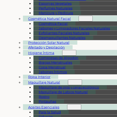
Esponjas Vegetales
Perfumes Naturales
Manicura y Pedicura
Cosmética Natural Facial
Cosmética Facial
Jabones y Limpiadores Faciales Naturales
Exfoliantes Faciales Naturales
Desmaquillantes Naturales
Protección Solar Natural
Afeitado y Depilación
Higiene Íntima
Compresas de Algodón
Bragas Menstruales
Copa Menstrual
Jabones Íntimos
Ropa Interior
Maquillaje Natural
Maquillaje de ojos y cejas ecológico
Maquillaje de Labios Natural
Rostro
Pintauñas
Aceites Esenciales
Para la Salud
Difusión