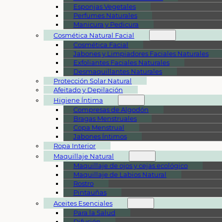
Esponjas Vegetales
Perfumes Naturales
Manicura y Pedicura
Cosmética Natural Facial
Cosmética Facial
Jabones y Limpiadores Faciales Naturales
Exfoliantes Faciales Naturales
Desmaquillantes Naturales
Protección Solar Natural
Afeitado y Depilación
Higiene Íntima
Compresas de Algodón
Bragas Menstruales
Copa Menstrual
Jabones Íntimos
Ropa Interior
Maquillaje Natural
Maquillaje de ojos y cejas ecológico
Maquillaje de Labios Natural
Rostro
Pintauñas
Aceites Esenciales
Para la Salud
Difusión