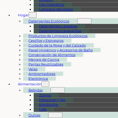
Uso Cosmético
Limpieza del Hogar
Hogar
Detergentes Ecológicos
Detergentes Lavadora
Detergentes Lavavajillas
Productos de Limpieza Ecológicos
Cepillos y Estropajos
Cuidado de la Ropa y del Calzado
Papel Higiénico y Accesorios de Baño
Conservación de Alimentos
Menaje de Cocina
Pajitas Reutilizables
Velas
Ambientadores
Electrónica
Alimentación
Bebidas
Zumos
Infusiones y Tés
Kombucha
Café
Dulces