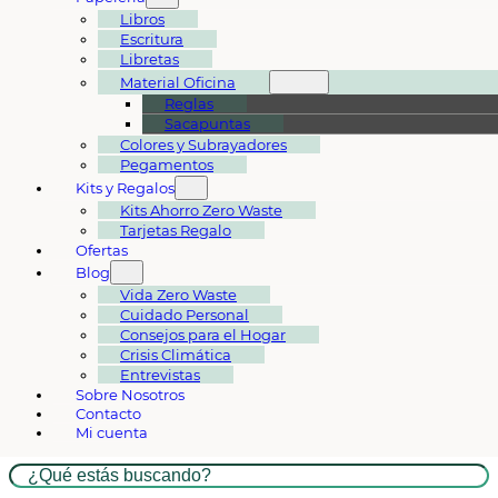
Libros
Escritura
Libretas
Material Oficina
Reglas
Sacapuntas
Colores y Subrayadores
Pegamentos
Kits y Regalos
Kits Ahorro Zero Waste
Tarjetas Regalo
Ofertas
Blog
Vida Zero Waste
Cuidado Personal
Consejos para el Hogar
Crisis Climática
Entrevistas
Sobre Nosotros
Contacto
Mi cuenta
Buscar