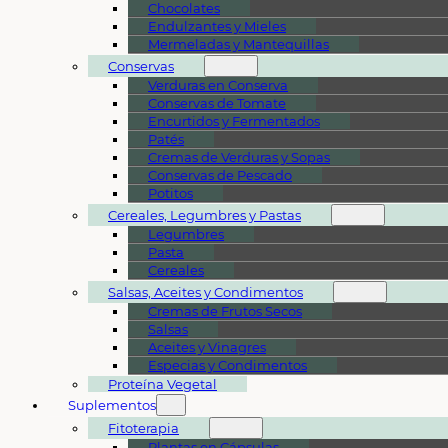
Chocolates
Endulzantes y Mieles
Mermeladas y Mantequillas
Conservas
Verduras en Conserva
Conservas de Tomate
Encurtidos y Fermentados
Patés
Cremas de Verduras y Sopas
Conservas de Pescado
Potitos
Cereales, Legumbres y Pastas
Legumbres
Pasta
Cereales
Salsas, Aceites y Condimentos
Cremas de Frutos Secos
Salsas
Aceites y Vinagres
Especias y Condimentos
Proteína Vegetal
Suplementos
Fitoterapia
Plantas en Cápsulas