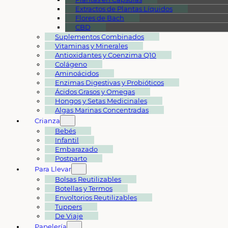
Extractos de Plantas Líquidos
Flores de Bach
CBD
Suplementos Combinados
Vitaminas y Minerales
Antioxidantes y Coenzima Q10
Colágeno
Aminoácidos
Enzimas Digestivas y Probióticos
Ácidos Grasos y Omegas
Hongos y Setas Medicinales
Algas Marinas Concentradas
Crianza
Bebés
Infantil
Embarazado
Postparto
Para Llevar
Bolsas Reutilizables
Botellas y Termos
Envoltorios Reutilizables
Tuppers
De Viaje
Papelería