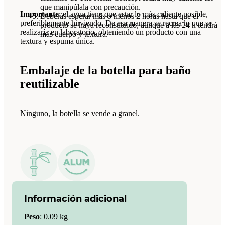
que manipúlala con precaución.
Importante
: el agua tiene que estar lo más caliente posible,
Deberás esperar más o menos 2 horas hasta que el
preferiblemente hirviendo. De esa manera se recrea lo que se
producto se haya reconstituido, aunque a las 24 h tendrá
realizaría en laboratorio, obteniendo un producto con una
más cuerpo y textura.
textura y espuma única.
Embalaje de la botella para baño
reutilizable
Ninguno, la botella se vende a granel.
Información adicional
Peso
:
0.09 kg