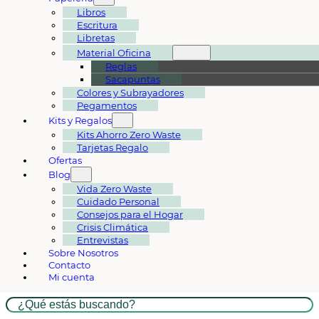
Libros
Escritura
Libretas
Material Oficina
Reglas
Sacapuntas
Colores y Subrayadores
Pegamentos
Kits y Regalos
Kits Ahorro Zero Waste
Tarjetas Regalo
Ofertas
Blog
Vida Zero Waste
Cuidado Personal
Consejos para el Hogar
Crisis Climática
Entrevistas
Sobre Nosotros
Contacto
Mi cuenta
Buscar