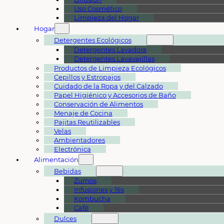
Uso Cosmético
Limpieza del Hogar
Hogar
Detergentes Ecológicos
Detergentes Lavadora
Detergentes Lavavajillas
Productos de Limpieza Ecológicos
Cepillos y Estropajos
Cuidado de la Ropa y del Calzado
Papel Higiénico y Accesorios de Baño
Conservación de Alimentos
Menaje de Cocina
Pajitas Reutilizables
Velas
Ambientadores
Electrónica
Alimentación
Bebidas
Zumos
Infusiones y Tés
Kombucha
Café
Dulces