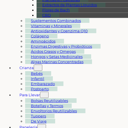
Extractos de Plantas Líquidos
Flores de Bach
CBD
Suplementos Combinados
Vitaminas y Minerales
Antioxidantes y Coenzima Q10
Colágeno
Aminoácidos
Enzimas Digestivas y Probióticos
Ácidos Grasos y Omegas
Hongos y Setas Medicinales
Algas Marinas Concentradas
Crianza
Bebés
Infantil
Embarazado
Postparto
Para Llevar
Bolsas Reutilizables
Botellas y Termos
Envoltorios Reutilizables
Tuppers
De Viaje
Papelería