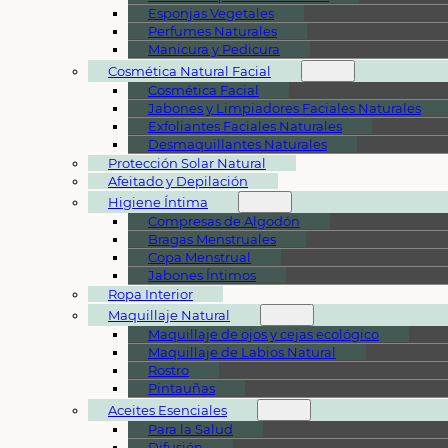
Esponjas Vegetales
Perfumes Naturales
Manicura y Pedicura
Cosmética Natural Facial
Cosmética Facial
Jabones y Limpiadores Faciales Naturales
Exfoliantes Faciales Naturales
Desmaquillantes Naturales
Protección Solar Natural
Afeitado y Depilación
Higiene Íntima
Compresas de Algodón
Bragas Menstruales
Copa Menstrual
Jabones Íntimos
Ropa Interior
Maquillaje Natural
Maquillaje de ojos y cejas ecológico
Maquillaje de Labios Natural
Rostro
Pintauñas
Aceites Esenciales
Para la Salud
Difusión