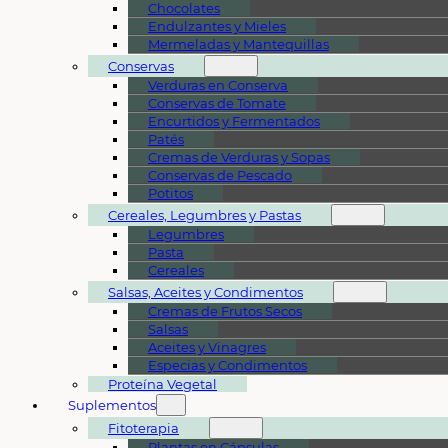
Chocolates
Endulzantes y Mieles
Mermeladas y Mantequillas
Conservas
Verduras en Conserva
Conservas de Tomate
Encurtidos y Fermentados
Patés
Cremas de Verduras y Sopas
Conservas de Pescado
Potitos
Cereales, Legumbres y Pastas
Legumbres
Pasta
Cereales
Salsas, Aceites y Condimentos
Cremas de Frutos Secos
Salsas
Aceites y Vinagres
Especias y Condimentos
Proteína Vegetal
Suplementos
Fitoterapia
Plantas en Cápsulas