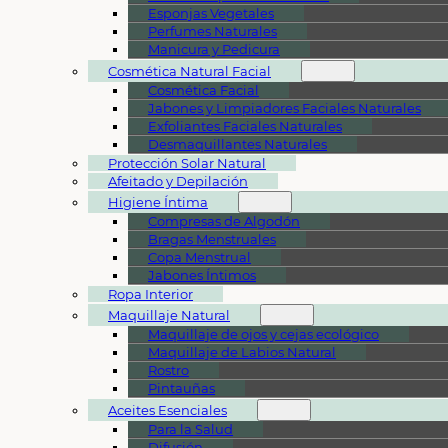
Esponjas Vegetales
Perfumes Naturales
Manicura y Pedicura
Cosmética Natural Facial
Cosmética Facial
Jabones y Limpiadores Faciales Naturales
Exfoliantes Faciales Naturales
Desmaquillantes Naturales
Protección Solar Natural
Afeitado y Depilación
Higiene Íntima
Compresas de Algodón
Bragas Menstruales
Copa Menstrual
Jabones Íntimos
Ropa Interior
Maquillaje Natural
Maquillaje de ojos y cejas ecológico
Maquillaje de Labios Natural
Rostro
Pintauñas
Aceites Esenciales
Para la Salud
Difusión