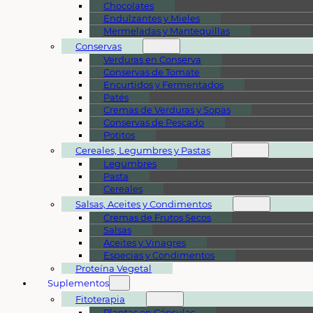
Chocolates
Endulzantes y Mieles
Mermeladas y Mantequillas
Conservas
Verduras en Conserva
Conservas de Tomate
Encurtidos y Fermentados
Patés
Cremas de Verduras y Sopas
Conservas de Pescado
Potitos
Cereales, Legumbres y Pastas
Legumbres
Pasta
Cereales
Salsas, Aceites y Condimentos
Cremas de Frutos Secos
Salsas
Aceites y Vinagres
Especias y Condimentos
Proteína Vegetal
Suplementos
Fitoterapia
Plantas en Cápsulas