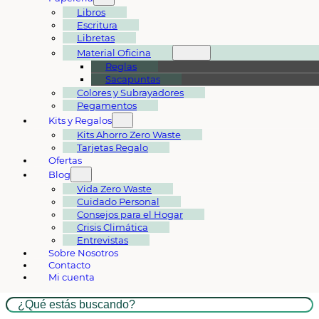
Libros
Escritura
Libretas
Material Oficina
Reglas
Sacapuntas
Colores y Subrayadores
Pegamentos
Kits y Regalos
Kits Ahorro Zero Waste
Tarjetas Regalo
Ofertas
Blog
Vida Zero Waste
Cuidado Personal
Consejos para el Hogar
Crisis Climática
Entrevistas
Sobre Nosotros
Contacto
Mi cuenta
Buscar