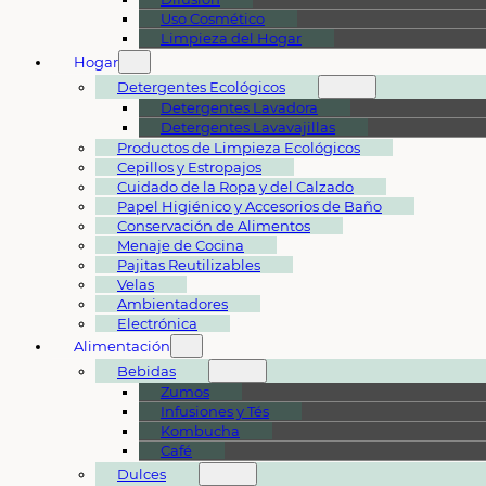
Uso Cosmético
Limpieza del Hogar
Hogar
Detergentes Ecológicos
Detergentes Lavadora
Detergentes Lavavajillas
Productos de Limpieza Ecológicos
Cepillos y Estropajos
Cuidado de la Ropa y del Calzado
Papel Higiénico y Accesorios de Baño
Conservación de Alimentos
Menaje de Cocina
Pajitas Reutilizables
Velas
Ambientadores
Electrónica
Alimentación
Bebidas
Zumos
Infusiones y Tés
Kombucha
Café
Dulces