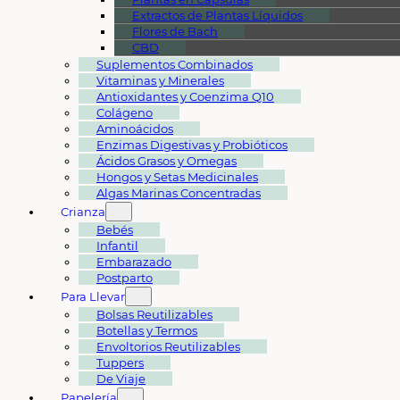
Extractos de Plantas Líquidos
Flores de Bach
CBD
Suplementos Combinados
Vitaminas y Minerales
Antioxidantes y Coenzima Q10
Colágeno
Aminoácidos
Enzimas Digestivas y Probióticos
Ácidos Grasos y Omegas
Hongos y Setas Medicinales
Algas Marinas Concentradas
Crianza
Bebés
Infantil
Embarazado
Postparto
Para Llevar
Bolsas Reutilizables
Botellas y Termos
Envoltorios Reutilizables
Tuppers
De Viaje
Papelería