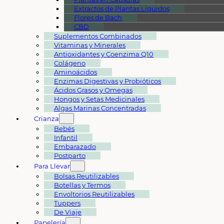
Extractos de Plantas Líquidos
Flores de Bach
CBD
Suplementos Combinados
Vitaminas y Minerales
Antioxidantes y Coenzima Q10
Colágeno
Aminoácidos
Enzimas Digestivas y Probióticos
Ácidos Grasos y Omegas
Hongos y Setas Medicinales
Algas Marinas Concentradas
Crianza
Bebés
Infantil
Embarazado
Postparto
Para Llevar
Bolsas Reutilizables
Botellas y Termos
Envoltorios Reutilizables
Tuppers
De Viaje
Papelería