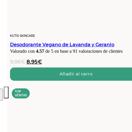
KUTIS SKINCARE
Desodorante Vegano de Lavanda y Geranio
Valorado con
4.57
de 5 en base a
91
valoraciones de clientes
El
El
9,95
€
8,95
€
precio
precio
original
actual
Añadir al carro
era:
es:
9,95€.
8,95€.
TOP
VENTAS