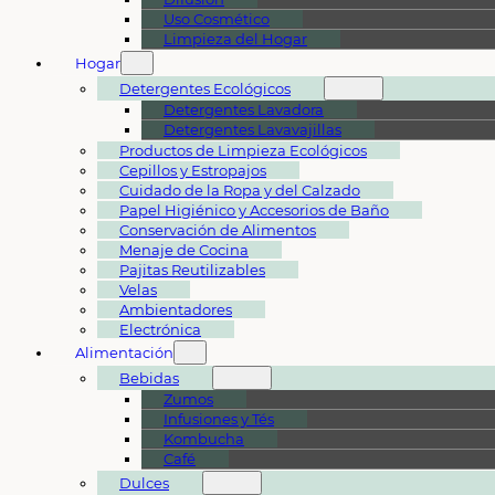
Uso Cosmético
Limpieza del Hogar
Hogar
Detergentes Ecológicos
Detergentes Lavadora
Detergentes Lavavajillas
Productos de Limpieza Ecológicos
Cepillos y Estropajos
Cuidado de la Ropa y del Calzado
Papel Higiénico y Accesorios de Baño
Conservación de Alimentos
Menaje de Cocina
Pajitas Reutilizables
Velas
Ambientadores
Electrónica
Alimentación
Bebidas
Zumos
Infusiones y Tés
Kombucha
Café
Dulces