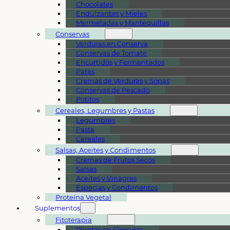
Chocolates
Endulzantes y Mieles
Mermeladas y Mantequillas
Conservas
Verduras en Conserva
Conservas de Tomate
Encurtidos y Fermentados
Patés
Cremas de Verduras y Sopas
Conservas de Pescado
Potitos
Cereales, Legumbres y Pastas
Legumbres
Pasta
Cereales
Salsas, Aceites y Condimentos
Cremas de Frutos Secos
Salsas
Aceites y Vinagres
Especias y Condimentos
Proteína Vegetal
Suplementos
Fitoterapia
Plantas en Cápsulas