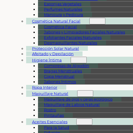
Esponjas Vegetales
Perfumes Naturales
Manicura y Pedicura
Cosmética Natural Facial
Cosmética Facial
Jabones y Limpiadores Faciales Naturales
Exfoliantes Faciales Naturales
Desmaquillantes Naturales
Protección Solar Natural
Afeitado y Depilación
Higiene Íntima
Compresas de Algodón
Bragas Menstruales
Copa Menstrual
Jabones Íntimos
Ropa Interior
Maquillaje Natural
Maquillaje de ojos y cejas ecológico
Maquillaje de Labios Natural
Rostro
Pintauñas
Aceites Esenciales
Para la Salud
Difusión