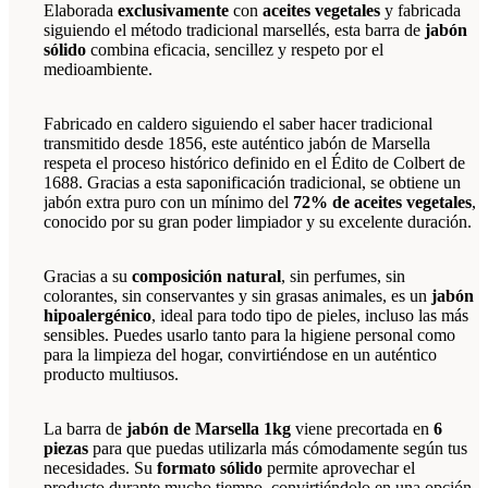
Elaborada
exclusivamente
con
aceites vegetales
y fabricada
siguiendo el método tradicional marsellés, esta barra de
jabón
sólido
combina eficacia, sencillez y respeto por el
medioambiente.
Fabricado en caldero siguiendo el saber hacer tradicional
transmitido desde 1856, este auténtico jabón de Marsella
respeta el proceso histórico definido en el Édito de Colbert de
1688. Gracias a esta saponificación tradicional, se obtiene un
jabón extra puro con un mínimo del
72% de aceites vegetales
,
conocido por su gran poder limpiador y su excelente duración.
Gracias a su
composición natural
, sin perfumes, sin
colorantes, sin conservantes y sin grasas animales, es un
jabón
hipoalergénico
, ideal para todo tipo de pieles, incluso las más
sensibles. Puedes usarlo tanto para la higiene personal como
para la limpieza del hogar, convirtiéndose en un auténtico
producto multiusos.
La barra de
jabón de Marsella 1kg
viene precortada en
6
piezas
para que puedas utilizarla más cómodamente según tus
necesidades. Su
formato sólido
permite aprovechar el
producto durante mucho tiempo, convirtiéndolo en una opción