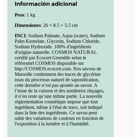
Información adicional
Peso
:
1 kg
Dimensiones
:
26 × 8.5 × 5.5 cm
INCI
: Sodium Palmate, Aqua (water), Sodium
Palm Kernelate, Glycerin, Sodium Chloride,
Sodium Hydroxide. 100% d'ingrédients
d'origine naturelle. COSMOS NATURAL
certifié par Ecocert Greenlife selon le
référentiel COSMOS disponible sur
http://COSMOS.ecocert.com. Nos savons de
Marseille contiennent des traces de glycérine
issus du processus naturel de saponification,
cette dernière n’est pas ajoutée au savon. A
l’issue de la cuisson et des nombreux rinçages,
il n’en reste qu’une infime partie. La nouvelle
réglementation cosmétique impose que tout
ingrédient, même à l'état de trace, soit indiqué
dans la liste des ingrédients. Ce savon peut
subir des variations de couleurs en fonction de
l'exposition à la lumière et à l'humidité.