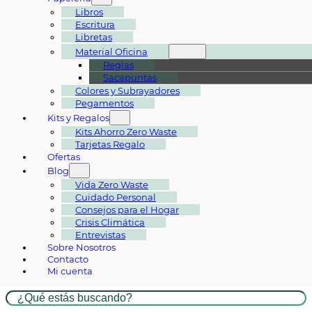
Libros
Escritura
Libretas
Material Oficina
Reglas
Sacapuntas
Colores y Subrayadores
Pegamentos
Kits y Regalos
Kits Ahorro Zero Waste
Tarjetas Regalo
Ofertas
Blog
Vida Zero Waste
Cuidado Personal
Consejos para el Hogar
Crisis Climática
Entrevistas
Sobre Nosotros
Contacto
Mi cuenta
Buscar