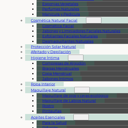
Esponjas Vegetales
Perfumes Naturales
Manicura y Pedicura
Cosmética Natural Facial
Cosmética Facial
Jabones y Limpiadores Faciales Naturales
Exfoliantes Faciales Naturales
Desmaquillantes Naturales
Protección Solar Natural
Afeitado y Depilación
Higiene Íntima
Compresas de Algodón
Bragas Menstruales
Copa Menstrual
Jabones Íntimos
Ropa Interior
Maquillaje Natural
Maquillaje de ojos y cejas ecológico
Maquillaje de Labios Natural
Rostro
Pintauñas
Aceites Esenciales
Para la Salud
Difusión