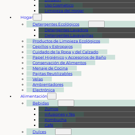
Uso Cosmético
Limpieza del Hogar
Hogar
Detergentes Ecológicos
Detergentes Lavadora
Detergentes Lavavajillas
Productos de Limpieza Ecológicos
Cepillos y Estropajos
Cuidado de la Ropa y del Calzado
Papel Higiénico y Accesorios de Baño
Conservación de Alimentos
Menaje de Cocina
Pajitas Reutilizables
Velas
Ambientadores
Electrónica
Alimentación
Bebidas
Zumos
Infusiones y Tés
Kombucha
Café
Dulces