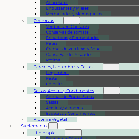
Chocolates
Endulzantes y Mieles
Mermeladas y Mantequillas
Conservas
Verduras en Conserva
Conservas de Tomate
Encurtidos y Fermentados
Patés
Cremas de Verduras y Sopas
Conservas de Pescado
Potitos
Cereales, Legumbres y Pastas
Legumbres
Pasta
Cereales
Salsas, Aceites y Condimentos
Cremas de Frutos Secos
Salsas
Aceites y Vinagres
Especias y Condimentos
Proteína Vegetal
Suplementos
Fitoterapia
Plantas en Cápsulas