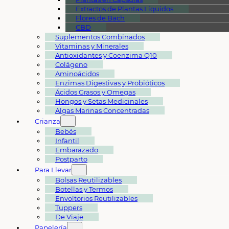
Extractos de Plantas Líquidos
Flores de Bach
CBD
Suplementos Combinados
Vitaminas y Minerales
Antioxidantes y Coenzima Q10
Colágeno
Aminoácidos
Enzimas Digestivas y Probióticos
Ácidos Grasos y Omegas
Hongos y Setas Medicinales
Algas Marinas Concentradas
Crianza
Bebés
Infantil
Embarazado
Postparto
Para Llevar
Bolsas Reutilizables
Botellas y Termos
Envoltorios Reutilizables
Tuppers
De Viaje
Papelería