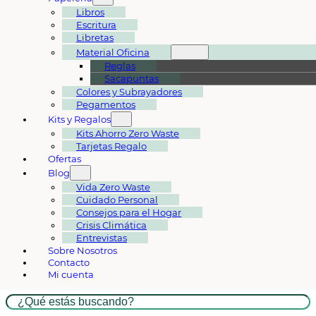
Libros
Escritura
Libretas
Material Oficina
Reglas
Sacapuntas
Colores y Subrayadores
Pegamentos
Kits y Regalos
Kits Ahorro Zero Waste
Tarjetas Regalo
Ofertas
Blog
Vida Zero Waste
Cuidado Personal
Consejos para el Hogar
Crisis Climática
Entrevistas
Sobre Nosotros
Contacto
Mi cuenta
Buscar