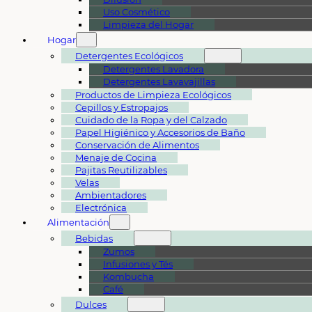
Uso Cosmético
Limpieza del Hogar
Hogar
Detergentes Ecológicos
Detergentes Lavadora
Detergentes Lavavajillas
Productos de Limpieza Ecológicos
Cepillos y Estropajos
Cuidado de la Ropa y del Calzado
Papel Higiénico y Accesorios de Baño
Conservación de Alimentos
Menaje de Cocina
Pajitas Reutilizables
Velas
Ambientadores
Electrónica
Alimentación
Bebidas
Zumos
Infusiones y Tés
Kombucha
Café
Dulces