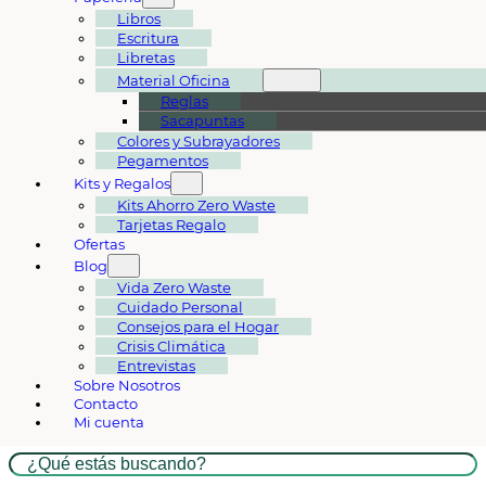
Libros
Escritura
Libretas
Material Oficina
Reglas
Sacapuntas
Colores y Subrayadores
Pegamentos
Kits y Regalos
Kits Ahorro Zero Waste
Tarjetas Regalo
Ofertas
Blog
Vida Zero Waste
Cuidado Personal
Consejos para el Hogar
Crisis Climática
Entrevistas
Sobre Nosotros
Contacto
Mi cuenta
Buscar