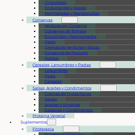
Chocolates
Endulzantes y Mieles
Mermeladas y Mantequillas
Conservas
Verduras en Conserva
Conservas de Tomate
Encurtidos y Fermentados
Patés
Cremas de Verduras y Sopas
Conservas de Pescado
Potitos
Cereales, Legumbres y Pastas
Legumbres
Pasta
Cereales
Salsas, Aceites y Condimentos
Cremas de Frutos Secos
Salsas
Aceites y Vinagres
Especias y Condimentos
Proteína Vegetal
Suplementos
Fitoterapia
Plantas en Cápsulas