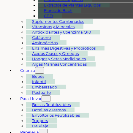
Extractos de Plantas Líquidos
Flores de Bach
CBD
Suplementos Combinados
Vitaminas y Minerales
Antioxidantes y Coenzima Q10
Colágeno
Aminoácidos
Enzimas Digestivas y Probióticos
Ácidos Grasos y Omegas
Hongos y Setas Medicinales
Algas Marinas Concentradas
Crianza
Bebés
Infantil
Embarazado
Postparto
Para Llevar
Bolsas Reutilizables
Botellas y Termos
Envoltorios Reutilizables
Tuppers
De Viaje
Papelería