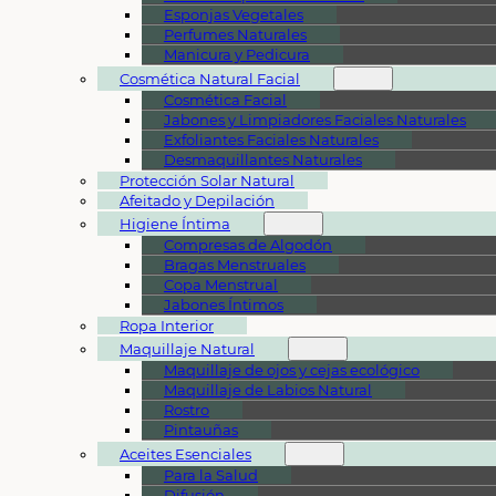
Esponjas Vegetales
Perfumes Naturales
Manicura y Pedicura
Cosmética Natural Facial
Cosmética Facial
Jabones y Limpiadores Faciales Naturales
Exfoliantes Faciales Naturales
Desmaquillantes Naturales
Protección Solar Natural
Afeitado y Depilación
Higiene Íntima
Compresas de Algodón
Bragas Menstruales
Copa Menstrual
Jabones Íntimos
Ropa Interior
Maquillaje Natural
Maquillaje de ojos y cejas ecológico
Maquillaje de Labios Natural
Rostro
Pintauñas
Aceites Esenciales
Para la Salud
Difusión