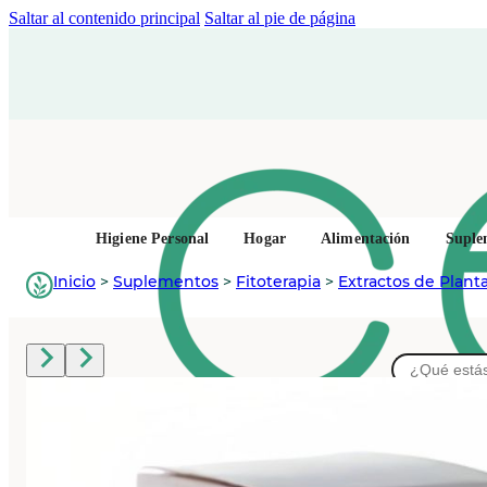
Saltar al contenido principal
Saltar al pie de página
Higiene Personal
Hogar
Alimentación
Suple
Inicio
>
Suplementos
>
Fitoterapia
>
Extractos de Plant
Buscar