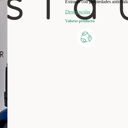
Extracto con propiedades antioxidan
Descripción
Valores producto