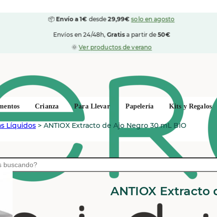
📦
Envío a 1€
desde
29,99€
solo en agosto
Envíos en 24/48h,
Gratis
a partir de
50€
🌞
Ver productos de verano
mentos
Crianza
Para Llevar
Papelería
Kits y Regalos
as Líquidos
>
ANTIOX Extracto de Ajo Negro 30 mL BIO
ALLIUM NOIR
ANTIOX Extracto 