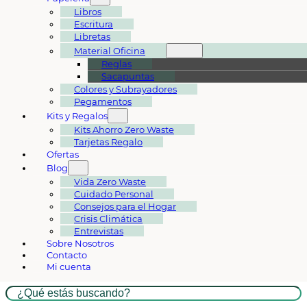
Libros
Escritura
Libretas
Material Oficina
Reglas
Sacapuntas
Colores y Subrayadores
Pegamentos
Kits y Regalos
Kits Ahorro Zero Waste
Tarjetas Regalo
Ofertas
Blog
Vida Zero Waste
Cuidado Personal
Consejos para el Hogar
Crisis Climática
Entrevistas
Sobre Nosotros
Contacto
Mi cuenta
Buscar