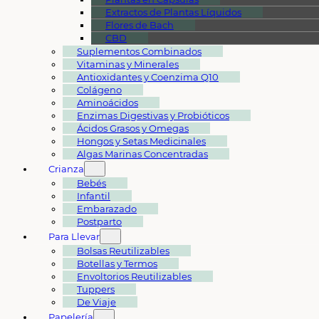
Extractos de Plantas Líquidos
Flores de Bach
CBD
Suplementos Combinados
Vitaminas y Minerales
Antioxidantes y Coenzima Q10
Colágeno
Aminoácidos
Enzimas Digestivas y Probióticos
Ácidos Grasos y Omegas
Hongos y Setas Medicinales
Algas Marinas Concentradas
Crianza
Bebés
Infantil
Embarazado
Postparto
Para Llevar
Bolsas Reutilizables
Botellas y Termos
Envoltorios Reutilizables
Tuppers
De Viaje
Papelería