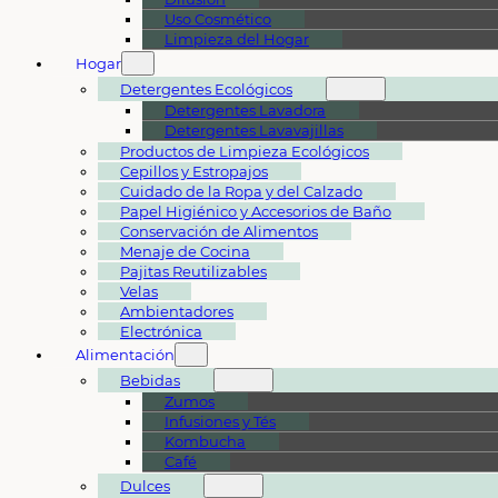
Uso Cosmético
Limpieza del Hogar
Hogar
Detergentes Ecológicos
Detergentes Lavadora
Detergentes Lavavajillas
Productos de Limpieza Ecológicos
Cepillos y Estropajos
Cuidado de la Ropa y del Calzado
Papel Higiénico y Accesorios de Baño
Conservación de Alimentos
Menaje de Cocina
Pajitas Reutilizables
Velas
Ambientadores
Electrónica
Alimentación
Bebidas
Zumos
Infusiones y Tés
Kombucha
Café
Dulces