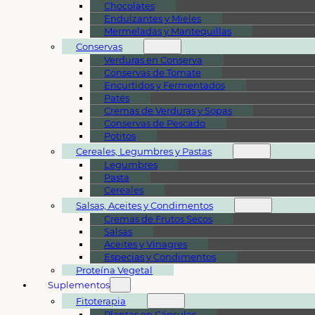
Chocolates
Endulzantes y Mieles
Mermeladas y Mantequillas
Conservas
Verduras en Conserva
Conservas de Tomate
Encurtidos y Fermentados
Patés
Cremas de Verduras y Sopas
Conservas de Pescado
Potitos
Cereales, Legumbres y Pastas
Legumbres
Pasta
Cereales
Salsas, Aceites y Condimentos
Cremas de Frutos Secos
Salsas
Aceites y Vinagres
Especias y Condimentos
Proteína Vegetal
Suplementos
Fitoterapia
Plantas en Cápsulas