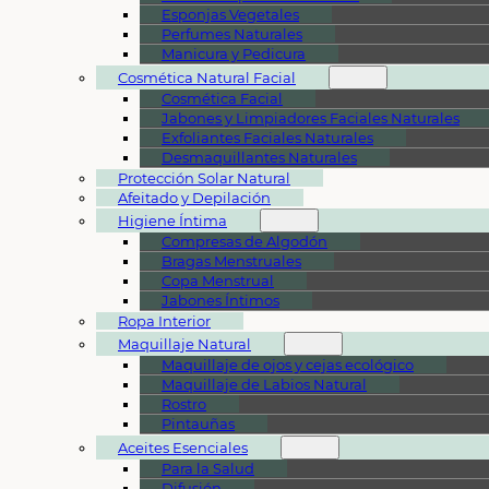
Esponjas Vegetales
Perfumes Naturales
Manicura y Pedicura
Cosmética Natural Facial
Cosmética Facial
Jabones y Limpiadores Faciales Naturales
Exfoliantes Faciales Naturales
Desmaquillantes Naturales
Protección Solar Natural
Afeitado y Depilación
Higiene Íntima
Compresas de Algodón
Bragas Menstruales
Copa Menstrual
Jabones Íntimos
Ropa Interior
Maquillaje Natural
Maquillaje de ojos y cejas ecológico
Maquillaje de Labios Natural
Rostro
Pintauñas
Aceites Esenciales
Para la Salud
Difusión